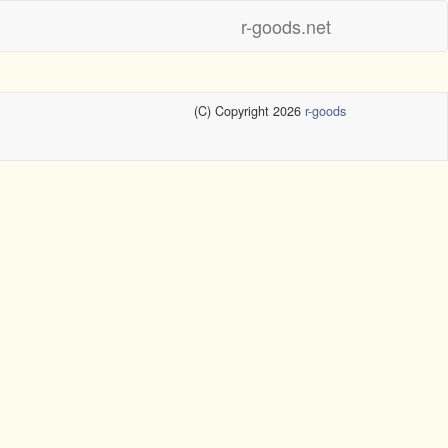
r-goods.net
(C) Copyright 2026
r-goods