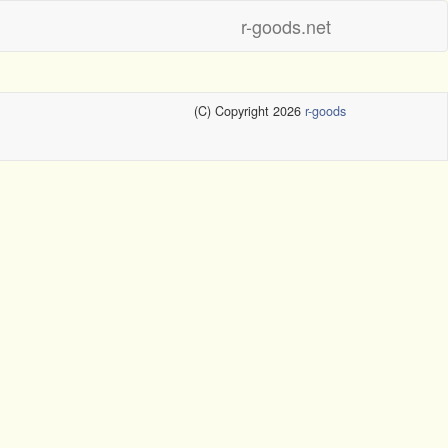
r-goods.net
(C) Copyright 2026
r-goods