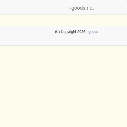
r-goods.net
(C) Copyright 2026
r-goods