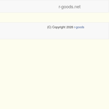
r-goods.net
(C) Copyright 2026
r-goods