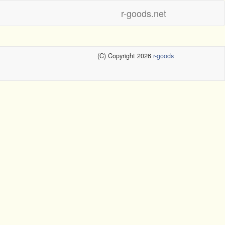
r-goods.net
(C) Copyright 2026
r-goods