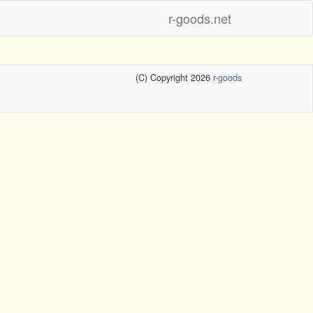
r-goods.net
(C) Copyright 2026
r-goods