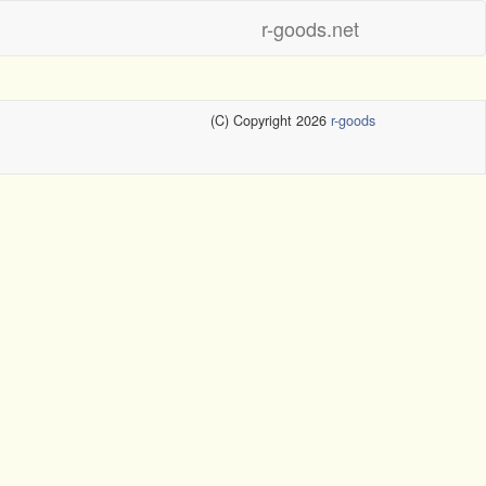
r-goods.net
(C) Copyright 2026
r-goods