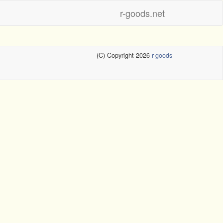
r-goods.net
(C) Copyright 2026
r-goods