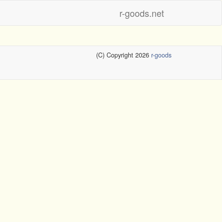
r-goods.net
(C) Copyright 2026
r-goods