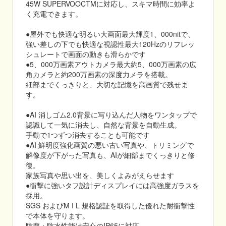
45W SUPERVOOCTMに対応し、スキマ時間に効率よ
く充電できます。
●屋外でも快適な明るい大画面最大輝度1、000nitで、
強い差しの下でも快適な視認性最大120Hzのリフレッ
シュレートで画面の動きも滑らかです
●5、000万画素アウトカメラ最大約5、000万画素の広
角カメラと約200万画素の深度力メラを搭載。
細部までくっきりと、大切な記憶を高画質で残せま
す。
●AI 消しゴム2.0背景に写り込んだ人物をワンタップで
認識して一気に消去し、自然な背景を自動生成。
手動で1つずつ消去することも可能です
●AI 鮮明度強化画質の悪い古い写真や、トリミングで
解像度が下がった写真も、AIが細部までくっきりと修
復。
家族写真や思い出を、美しくよみがえらせます
●衝撃に強いタフ設計ディスプレイには高強度ガラスを
採用。
SGS およびM I L 規格認証を取得した優れた耐衝撃性
で本体を守ります。
防塵・防水性能は安心のIP65に対応。