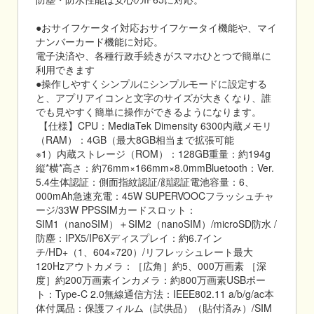
●おサイフケータイ対応おサイフケータイ機能や、マイ
ナンバーカード機能に対応。
電子決済や、各種行政手続きがスマホひとつで簡単に
利用できます
●操作しやすくシンプルにシンプルモードに設定する
と、アプリアイコンと文字のサイズが大きくなり、誰
でも見やすく簡単に操作ができるようになります。
【仕様】CPU：MediaTek Dimensity 6300内蔵メモリ
（RAM）：4GB（最大8GB相当まで拡張可能
※1）内蔵ストレージ（ROM）：128GB重量：約194g
縦*横*高さ：約76mm×166mm×8.0mmBluetooth：Ver.
5.4生体認証：側面指紋認証/顔認証電池容量：6、
000mAh急速充電：45W SUPERVOOCフラッシュチャ
ージ/33W PPSSIMカードスロット：
SIM1（nanoSIM）＋SIM2（nanoSIM）/microSD防水 /
防塵：IPX5/IP6Xディスプレイ：約6.7イン
チ/HD+（1、604×720）/リフレッシュレート最大
120Hzアウトカメラ：［広角］約5、000万画素 ［深
度］約200万画素インカメラ：約800万画素USBポー
ト：Type-C 2.0無線通信方法：IEEE802.11 a/b/g/ac本
体付属品：保護フィルム（試供品）（貼付済み）/SIM