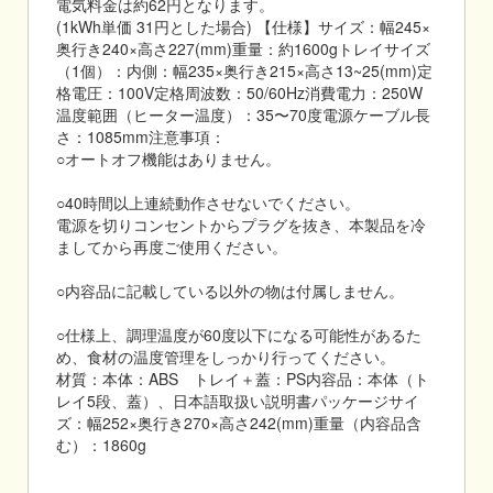
電気料金は約62円となります。
(1kWh単価 31円とした場合) 【仕様】サイズ：幅245×
奥行き240×高さ227(mm)重量：約1600gトレイサイズ
（1個）：内側：幅235×奥行き215×高さ13~25(mm)定
格電圧：100V定格周波数：50/60Hz消費電力：250W
温度範囲（ヒーター温度）：35〜70度電源ケーブル長
さ：1085mm注意事項：
○オートオフ機能はありません。
○40時間以上連続動作させないでください。
電源を切りコンセントからプラグを抜き、本製品を冷
ましてから再度ご使用ください。
○内容品に記載している以外の物は付属しません。
○仕様上、調理温度が60度以下になる可能性があるた
め、食材の温度管理をしっかり行ってください。
材質：本体：ABS トレイ＋蓋：PS内容品：本体（ト
レイ5段、蓋）、日本語取扱い説明書パッケージサイ
ズ：幅252×奥行き270×高さ242(mm)重量（内容品含
む）：1860g