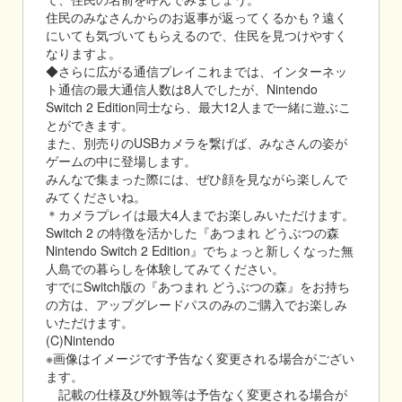
住民のみなさんからのお返事が返ってくるかも？遠く
にいても気づいてもらえるので、住民を見つけやすく
なりますよ。
◆さらに広がる通信プレイこれまでは、インターネッ
ト通信の最大通信人数は8人でしたが、Nintendo
Switch 2 Edition同士なら、最大12人まで一緒に遊ぶこ
とができます。
また、別売りのUSBカメラを繋げば、みなさんの姿が
ゲームの中に登場します。
みんなで集まった際には、ぜひ顔を見ながら楽しんで
みてくださいね。
＊カメラプレイは最大4人までお楽しみいただけます。
Switch 2 の特徴を活かした『あつまれ どうぶつの森
Nintendo Switch 2 Edition』でちょっと新しくなった無
人島での暮らしを体験してみてください。
すでにSwitch版の『あつまれ どうぶつの森』をお持ち
の方は、アップグレードパスのみのご購入でお楽しみ
いただけます。
(C)Nintendo
※画像はイメージです予告なく変更される場合がござい
ます。
記載の仕様及び外観等は予告なく変更される場合が