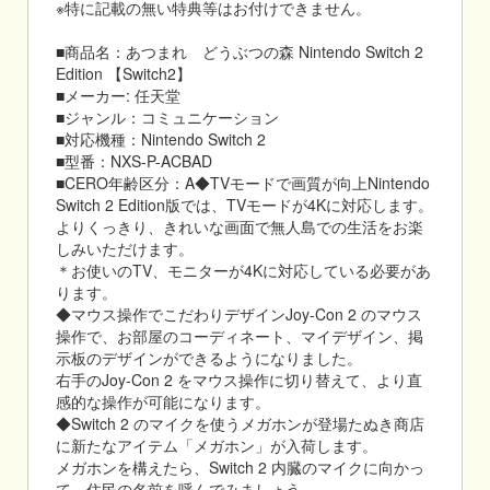
※特に記載の無い特典等はお付けできません。
■商品名：あつまれ どうぶつの森 Nintendo Switch 2
Edition 【Switch2】
■メーカー: 任天堂
■ジャンル：コミュニケーション
■対応機種：Nintendo Switch 2
■型番：NXS-P-ACBAD
■CERO年齢区分：A◆TVモードで画質が向上Nintendo
Switch 2 Edition版では、TVモードが4Kに対応します。
よりくっきり、きれいな画面で無人島での生活をお楽
しみいただけます。
＊お使いのTV、モニターが4Kに対応している必要があ
ります。
◆マウス操作でこだわりデザインJoy-Con 2 のマウス
操作で、お部屋のコーディネート、マイデザイン、掲
示板のデザインができるようになりました。
右手のJoy-Con 2 をマウス操作に切り替えて、より直
感的な操作が可能になります。
◆Switch 2 のマイクを使うメガホンが登場たぬき商店
に新たなアイテム「メガホン」が入荷します。
メガホンを構えたら、Switch 2 内臓のマイクに向かっ
て、住民の名前を呼んでみましょう。