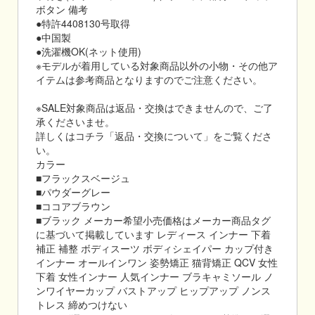
ボタン 備考
●特許4408130号取得
●中国製
●洗濯機OK(ネット使用)
※モデルが着用している対象商品以外の小物・その他ア
イテムは参考商品となりますのでご注意ください。
※SALE対象商品は返品・交換はできませんので、ご了
承くださいませ。
詳しくはコチラ「返品・交換について」をご覧くださ
い。
カラー
■フラックスベージュ
■パウダーグレー
■ココアブラウン
■ブラック メーカー希望小売価格はメーカー商品タグ
に基づいて掲載しています レディース インナー 下着
補正 補整 ボディスーツ ボディシェイパー カップ付き
インナー オールインワン 姿勢矯正 猫背矯正 QCV 女性
下着 女性インナー 人気インナー ブラキャミソール ノ
ンワイヤーカップ バストアップ ヒップアップ ノンス
トレス 締めつけない