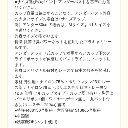
■サイズ選びのポイント アンダーバストを基準にお選
びください。
カップ容量は気にすることなく、アンダーバスト許容
の大きいサイズの場合は1サイズアップ。
例）アンダー80cmの場合は、MサイズよりLサイズを
お選びください。
許容サイズが広がります。
特徴 抗菌防臭パワーネットを使用したブラキャミソー
ルです。
アンダースライド式カップで着用するとカップ下のス
ライドポケットが伸縮してバストラインにフィットし
ます。
後身はオリジナル背付きレースで背中の段差を軽減し
ます。
素材 身生地：ナイロン75％・ポリウレタン25％ レー
ス部：ナイロン76％・ポリエステル12％・レーヨン
12％ 仕様 フルカップタイプ・カップ受け有り・胸元に
パールリボン1個・ワイヤー,ボーン無し・丸パット付
き(ポリエステル750px) 備考
●特許4408130号取得・意匠登録1313865号取得
●中国製
●洗濯機OK(ネット使用)