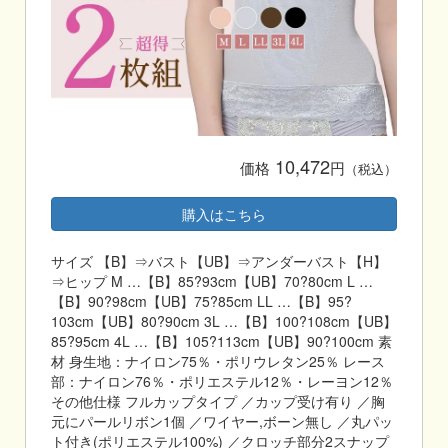
10,472
価格
円
（税込）
購入はこちら
サイズ 【B】⇒バスト【UB】⇒アンダーバスト【H】
⇒ヒップ M …【B】85?93cm【UB】70?80cm L …
【B】90?98cm【UB】75?85cm LL …【B】95?
103cm【UB】80?90cm 3L …【B】100?108cm【UB】
85?95cm 4L …【B】105?113cm【UB】90?100cm 素
材 身生地：ナイロン75％・ポリウレタン25％ レース
部：ナイロン76％・ポリエステル12％・レーヨン12％
その他仕様 フルカップタイプ ／カップ受け有り ／胸
元にパールリボン1個 ／ワイヤー,ボーン無し ／丸パッ
ト付き(ポリエステル100%) ／クロッチ部分2スナップ