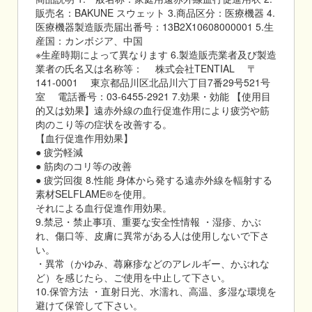
販売名：BAKUNE スウェット 3.商品区分：医療機器 4.
医療機器製造販売届出番号：13B2X10608000001 5.生
産国：カンボジア、中国
※生産時期によって異なります 6.製造販売業者及び製造
業者の氏名又は名称等： 株式会社TENTIAL 〒
141-0001 東京都品川区北品川六丁目7番29号521号
室 電話番号：03-6455-2921 7.効果・効能 【使用目
的又は効果】遠赤外線の血行促進作用により疲労や筋
肉のこり等の症状を改善する。
【血行促進作用効果】
● 疲労軽減
● 筋肉のコリ等の改善
● 疲労回復 8.性能 身体から発する遠赤外線を輻射する
素材SELFLAME®を使用。
それによる血行促進作用効果。
9.禁忌・禁止事項、重要な安全性情報 ・湿疹、かぶ
れ、傷口等、皮膚に異常がある人は使用しないで下さ
い。
・異常（かゆみ、蕁麻疹などのアレルギー、かぶれな
ど）を感じたら、ご使用を中止して下さい。
10.保管方法 ・直射日光、水濡れ、高温、多湿な環境を
避けて保管して下さい。