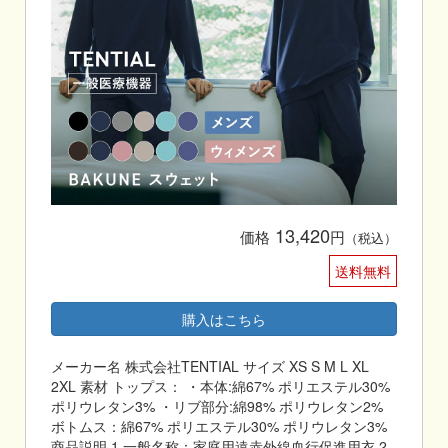
13,420
価格
円
（税込）
送料無料
購入はこちら
メーカー名 株式会社TENTIAL サイズ XS S M L XL
2XL 素材 トップス： ・本体:綿67% ポリエステル30%
ポリウレタン3% ・リブ部分:綿98% ポリウレタン2%
ボトムス：綿67% ポリエステル30% ポリウレタン3%
商品説明 1.一般名称：家庭用遠赤外線血行促進用衣 2.