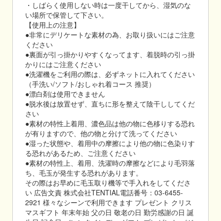
・しばらく使用しない時は一度干してから、湿気のな
い場所で保管して下さい。
【使用上の注意】
●非常にデリケートな素材の為、お取り扱いにはご注意
ください
●裏面が引っ掛かりやすくなってます、着脱時の引っ掛
かりにはご注意ください
●洗濯機をご利用の際は、必ずネットに入れてください
（手洗い/ソフト/おしゃれ着コース 推奨）
●漂白剤は使用できません
●脱水後は放置せず、直ちに形を整えて陰干ししてくだ
さい
●素材の特性上着用、濃色品は他の物に色移りする恐れ
が有りますので、他の物と分けて洗ってください
●湿った状態や、着用中の摩擦により他の物に色染りす
る恐れがあるため、ご注意ください
●素材の特性上、着用、洗濯時の摩擦などにより毛羽落
ち、毛玉が発生する恐れがあります。
その際はお早めに毛玉取り機等で手入れをしてくださ
い 広告文責 株式会社TENTIAL電話番号：03-6455-
2921 様々なシーンで利用できます プレゼント クリス
マスギフト 年末年始 父の日 敬老の日 勤労感謝の日 誕