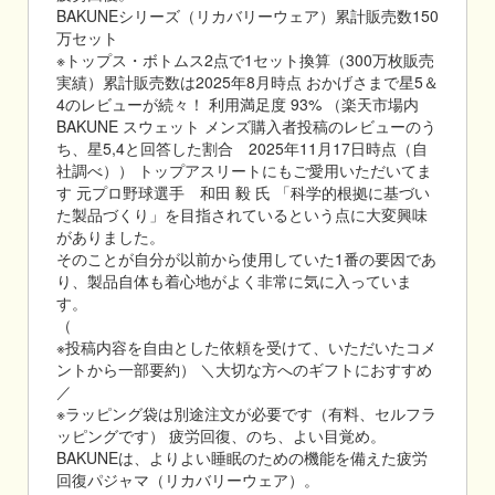
BAKUNEシリーズ（リカバリーウェア）累計販売数150
万セット
※トップス・ボトムス2点で1セット換算（300万枚販売
実績）累計販売数は2025年8月時点 おかげさまで星5＆
4のレビューが続々！ 利用満足度 93% （楽天市場内
BAKUNE スウェット メンズ購入者投稿のレビューのう
ち、星5,4と回答した割合 2025年11月17日時点（自
社調べ）） トップアスリートにもご愛用いただいてま
す 元プロ野球選手 和田 毅 氏 「科学的根拠に基づい
た製品づくり」を目指されているという点に大変興味
がありました。
そのことが自分が以前から使用していた1番の要因であ
り、製品自体も着心地がよく非常に気に入っていま
す。
（
※投稿内容を自由とした依頼を受けて、いただいたコメ
ントから一部要約） ＼大切な方へのギフトにおすすめ
／
※ラッピング袋は別途注文が必要です（有料、セルフラ
ッピングです） 疲労回復、のち、よい目覚め。
BAKUNEは、よりよい睡眠のための機能を備えた疲労
回復パジャマ（リカバリーウェア）。