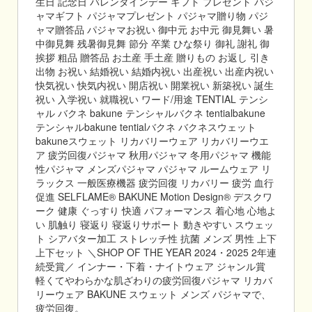
生日 記念日 バレンタインデー ギフト プレゼント パジ
ャマギフト パジャマプレゼント パジャマ贈り物 パジ
ャマ贈答品 パジャマお祝い 御中元 お中元 御見舞い 暑
中御見舞 残暑御見舞 節分 卒業 ひな祭り 御礼 謝礼 御
挨拶 粗品 贈答品 お土産 手土産 贈りもの お返し 引き
出物 お祝い 結婚祝い 結婚内祝い 出産祝い 出産内祝い
快気祝い 快気内祝い 開店祝い 開業祝い 新築祝い 誕生
祝い 入学祝い 就職祝い ワード/用途 TENTIAL テンシ
ャル バクネ bakune テンシャルバクネ tentialbakune
テンシャルbakune tentialバクネ バクネスウェット
bakuneスウェット リカバリーウェア リカバリーウエ
ア 疲労回復パジャマ 秋用パジャマ 冬用パジャマ 機能
性パジャマ メンズパジャマ パジャマ ルームウェア リ
ラックス 一般医療機器 疲労回復 リカバリー 疲労 血行
促進 SELFLAME® BAKUNE Motion Design® デスクワ
ーク 健康 ぐっすり 快適 パフォーマンス 着心地 心地よ
い 肌触り 寝返り 寝返りサポート 動きやすい スウェッ
ト シアバター加工 ストレッチ性 抗菌 メンズ 男性 上下
上下セット ＼SHOP OF THE YEAR 2024・2025 2年連
続受賞／ インナー・下着・ナイトウェア ジャンル賞
軽くてやわらかな肌ざわりの疲労回復パジャマ リカバ
リーウェア BAKUNE スウェット メンズ パジャマで、
疲労回復。