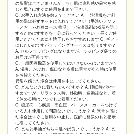
の影響はございませんが、もし肌に違和感や異常を感
じた場合はすぐに使用を止めて下さい。
Q. お手入れ方法を教えてください A. ・洗濯機をご利
用の際は必ずネットに入れてください（手洗い／ソフ
ト／おしゃれ着コース 推奨） ・洗濯洗剤の残留を防止
するためにすすぎを十分に行ってください ・長くご使
用いただくためにも陰干しをおすすめします Q. ギフト
にしたいのですがラッピングサービスはありますか？
A. セルフラッピングになりますが、ラッピング袋での
お届けが可能です。
Q. 一般医療機器を使用してはいけない人はいますか？
A. 湿疹、かぶれ、傷口など皮膚に異常がある時は使用
をお控えください。
異常を感じた場合は使用を中止してください。
Q. どんなときに着たらいいですか？ A. 睡眠時がおす
すめですが、リラックス時、移動時、運動後など、着
て休める時はいつでもご着用ください。
Q. 糖尿病・心疾患・高血圧・ペースメーカーをつけて
いる人も使用して問題ないでしょうか？ A. 異常を感じ
た場合はすぐに使用を中止し、医師に相談のもと指示
に従ってください。
Q. 長袖と半袖どちらを選べば良いでしょうか？ A. 長