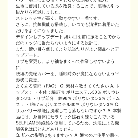
生地に使用している糸を改良することで、裏地の引っ
掛かりを軽減しました。
ストレッチ性が高く、動きやすい一着です。
さらに、抗菌機能も搭載し、いつでも清潔に着用いた
だけるようになりました。
デザインもアップデート 縫い目を前に振ることでから
だのエッジに当たらないようにする設計に。
また、縫い目を倒してより肌当たりがよい製品へとア
ップデート。
リブを変更し、より袖をまくって作業しやすいよう
に。
腰紐の先端カバーを、睡眠時の邪魔にならないよう平
形状に変更。
よくある質問（FAQ） Q. 素材を教えてください A. ト
ップス： ・本体：綿67％ ポリエステル30％ ポリウレ
タン3％ ・リブ部分：綿98％ ポリウレタン2％ ボトム
ス： ・綿67％ ポリエステル30％ ポリウレタン3％ Q.
リカバリー機能は洗濯しても落ちないですか？ A. 本製
品には、糸自体にセラミック鉱石を練りこんでいる
SELFLAME®繊維を使用しているため、洗濯による機
能劣化はほとんどありません。
Q. 肌への影響はありますか？ A. 通常のご使用で肌へ