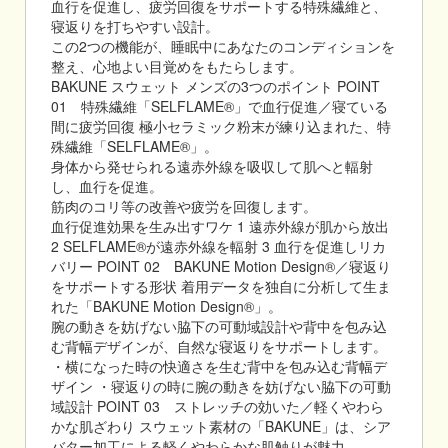
血行を促進し、疲労回復をサポートする特殊繊維と、
寝返りを打ちやすい設計。
この2つの機能が、睡眠中にあなたのコンディションを
整え、心地よい目覚めをもたらします。
BAKUNE スウェット メンズの3つのポイント POINT
01 特殊繊維「SELFLAME®」で血行促進／寝ている
間に疲労回復 極小セラミック粉末が練り込まれた、特
殊繊維「SELFLAME®」。
身体から発せられる遠赤外線を吸収して肌へと輻射
し、血行を促進。
筋肉のコリ等の改善や疲労を回復します。
血行促進効果を生み出すワケ 1 遠赤外線が肌から放出
2 SELFLAME®が遠赤外線を輻射 3 血行を促進しリカ
バリー POINT 02 BAKUNE Motion Design®／寝返り
をサポートする形状 着用データを独自に分析して生ま
れた「BAKUNE Motion Design®」。
腕の動きを妨げない脇下の可動域設計や背中を包み込
む背幅デザインが、自然な寝返りをサポートします。
・横になった時の快適さを生む背中を包み込む背幅デ
ザイン ・寝返りの時に腕の動きを妨げない脇下の可動
域設計 POINT 03 ストレッチの効いた／軽くやわら
かな肌ざわり スウェット素材の「BAKUNE」は、シア
バター加工による軽くやわらかな肌触りが魅力。