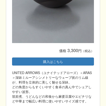
3,300
価格
円
（税込）
購入はこちら
UNITED ARROWS（ユナイテッドアローズ）＜ARAS
＞深鉢ミルーアシンメトリーなウェーブ状のリム線
が、料理を立体的に美しく魅せる深鉢。
どの角度からもすくいやすく食卓の真ん中でシェアし
やすい波形。
筑前煮、うどんなどの和食から麻婆豆腐やエビチリな
ど中華まで幅広い料理に使いやすいサイズ感です。