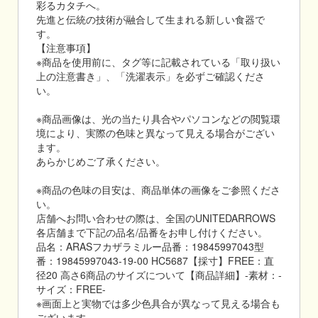
彩るカタチへ。
先進と伝統の技術が融合して生まれる新しい食器で
す。
【注意事項】
※商品を使用前に、タグ等に記載されている「取り扱い
上の注意書き」、「洗濯表示」を必ずご確認くださ
い。
※商品画像は、光の当たり具合やパソコンなどの閲覧環
境により、実際の色味と異なって見える場合がござい
ます。
あらかじめご了承ください。
※商品の色味の目安は、商品単体の画像をご参照くださ
い。
店舗へお問い合わせの際は、全国のUNITEDARROWS
各店舗まで下記の品名/品番をお申し付けください。
品名：ARASフカザラミルー品番：19845997043型
番：19845997043-19-00 HC5687【採寸】FREE：直
径20 高さ6商品のサイズについて【商品詳細】-素材：-
サイズ：FREE-
※画面上と実物では多少色具合が異なって見える場合も
ございます。