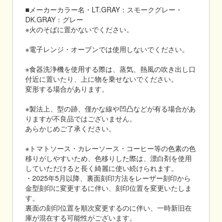
■メーカーカラー名・LT.GRAY：スモークグレー・
DK.GRAY：グレー
※火のそばに置かないでください。
※電子レンジ・オーブンでは使用しないでください。
※食器洗浄機を使用する際は、蒸気、熱風の吹き出し口
付近に置いたり、上に物を乗せないでください。
変形する場合があります。
※製法上、型の跡、僅かな線や凹凸などが有る場合があ
りますが不良品ではございません。
あらかじめご了承ください。
※トマトソース・カレーソース・コーヒー等の色素の色
移りがしやすいため、色移りした際は、漂白剤を使用
していただけると長く綺麗に使い続けられます。
・2025年5月以降、裏面刻印方法をレーザー刻印から
金型刻印に変更するに伴い、刻印位置を変更いたしま
す。
裏面の刻印位置を順次変更するのに伴い、一時新旧在
庫が混在する可能性がございます。