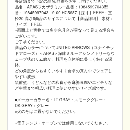
各店舗まで下記の品名/品番をお申し付けください。
品名：ARASフカザラミルー品番：19845997043型
番：19845997043-19-00 HC5687【採寸】FREE：直
径20 高さ6商品のサイズについて【商品詳細】-素材：-
サイズ：FREE-
※画面上と実物では多少色具合が異なって見える場合も
ございます。
ご了承ください。
商品のカラーについてUNITED ARROWS（ユナイテッ
ドアローズ）＜ARAS＞深鉢ミルーアシンメトリーなウ
ェーブ状のリム線が、料理を立体的に美しく魅せる深
鉢。
どの角度からもすくいやすく食卓の真ん中でシェアし
やすい波形。
筑前煮、うどんなどの和食から麻婆豆腐やエビチリな
ど中華まで幅広い料理に使いやすいサイズ感です。
■メーカーカラー名・LT.GRAY：スモークグレー・
DK.GRAY：グレー
※火のそばに置かないでください。
※電子レンジ・オーブンでは使用しないでください。