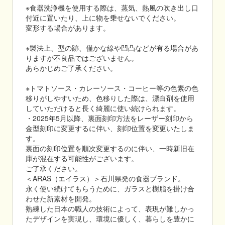
※食器洗浄機を使用する際は、蒸気、熱風の吹き出し口
付近に置いたり、上に物を乗せないでください。
変形する場合があります。
※製法上、型の跡、僅かな線や凹凸などが有る場合があ
りますが不良品ではございません。
あらかじめご了承ください。
※トマトソース・カレーソース・コーヒー等の色素の色
移りがしやすいため、色移りした際は、漂白剤を使用
していただけると長く綺麗に使い続けられます。
・2025年5月以降、裏面刻印方法をレーザー刻印から
金型刻印に変更するに伴い、刻印位置を変更いたしま
す。
裏面の刻印位置を順次変更するのに伴い、一時新旧在
庫が混在する可能性がございます。
ご了承ください。
＜ARAS（エイラス）＞石川県発の食器ブランド。
永く使い続けてもらうために、ガラスと樹脂を掛け合
わせた新素材を開発。
熟練した日本の職人の技術によって、表現が難しかっ
たデザインを実現し、環境に優しく、暮らしを豊かに