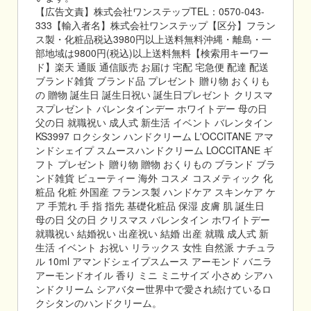
【広告文責】株式会社ワンステップTEL：0570-043-
333【輸入者名】株式会社ワンステップ【区分】フラン
ス製・化粧品税込3980円以上送料無料沖縄・離島・一
部地域は9800円(税込)以上送料無料【検索用キーワー
ド】楽天 通販 通信販売 お届け 宅配 宅急便 配達 配送
ブランド雑貨 ブランド品 プレゼント 贈り物 おくりも
の 贈物 誕生日 誕生日祝い 誕生日プレゼント クリスマ
スプレゼント バレンタインデー ホワイトデー 母の日
父の日 就職祝い 成人式 新生活 イベント バレンタイン
KS3997 ロクシタン ハンドクリーム L'OCCITANE アマ
ンドシェイプ スムースハンドクリーム LOCCITANE ギ
フト プレゼント 贈り物 贈物 おくりもの ブランド ブラ
ンド雑貨 ビューティー 海外 コスメ コスメティック 化
粧品 化粧 外国産 フランス製 ハンドケア スキンケア ケ
ア 手荒れ 手 指 指先 基礎化粧品 保湿 皮膚 肌 誕生日
母の日 父の日 クリスマス バレンタイン ホワイトデー
就職祝い 結婚祝い 出産祝い 結婚 出産 就職 成人式 新
生活 イベント お祝い リラックス 女性 自然派 ナチュラ
ル 10ml アマンドシェイプスムース アーモンド バニラ
アーモンドオイル 香り ミニ ミニサイズ 小さめ シアハ
ンドクリーム シアバター世界中で愛され続けているロ
クシタンのハンドクリーム。