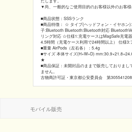
たします。
▼尚、一般的なご使用目的のお客様以外のお客様
■商品状態：SSSランク
■商品特徴： ☆ タイプ(ヘッドフォン・イヤホン)
子:Bluetooth Bluetooth:Bluetooth対応 Blu
リング対応 ☆仕様1:充電ケースはMagSafe充電器
4.5時間（充電ケース利用で24時間以上） 仕様
■重量 AirPods（左右各）：5.4g
■サイズ 本体サイズ(H×W×D) mm:30.9×21
★
■商品保証：未開封品のままで販売しておりまし
ません。
古物商許可証・東京都公安委員会 第305541208
モバイル販売