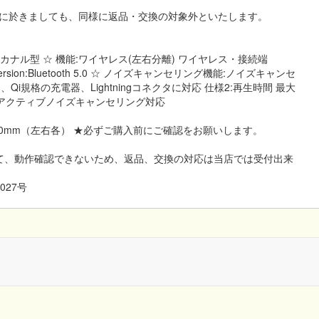
に於きましても、同様に返品・交換の対象外といたします。
:カナル型 ☆ 機能:ワイヤレス(左右分離) ワイヤレス・接続端
etoothVersion:Bluetooth 5.0 ☆ ノイズキャンセリング機能:ノイズキャンセ
、Qi規格の充電器、Lightningコネクタに対応 仕様2:再生時間 最大
3:アクティブノイズキャンセリング対応
.8×24.0mm（左右各） ★必ずご購入前にご確認をお願いします。
て、動作確認できないため、返品、交換の対応は当店では受付出来
027号