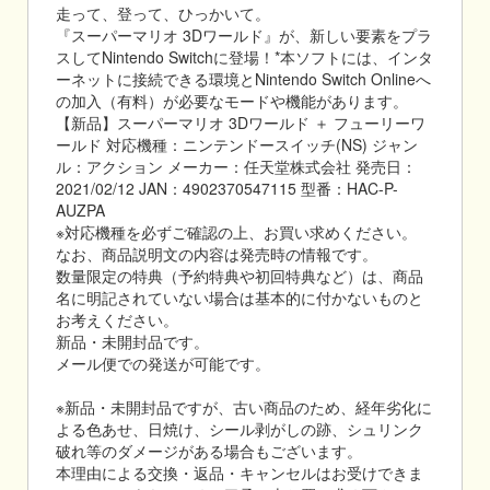
走って、登って、ひっかいて。
『スーパーマリオ 3Dワールド』が、新しい要素をプラ
スしてNintendo Switchに登場！*本ソフトには、インタ
ーネットに接続できる環境とNintendo Switch Onlineへ
の加入（有料）が必要なモードや機能があります。
【新品】スーパーマリオ 3Dワールド ＋ フューリーワ
ールド 対応機種：ニンテンドースイッチ(NS) ジャン
ル：アクション メーカー：任天堂株式会社 発売日：
2021/02/12 JAN：4902370547115 型番：HAC-P-
AUZPA
※対応機種を必ずご確認の上、お買い求めください。
なお、商品説明文の内容は発売時の情報です。
数量限定の特典（予約特典や初回特典など）は、商品
名に明記されていない場合は基本的に付かないものと
お考えください。
新品・未開封品です。
メール便での発送が可能です。
※新品・未開封品ですが、古い商品のため、経年劣化に
よる色あせ、日焼け、シール剥がしの跡、シュリンク
破れ等のダメージがある場合もございます。
本理由による交換・返品・キャンセルはお受けできま