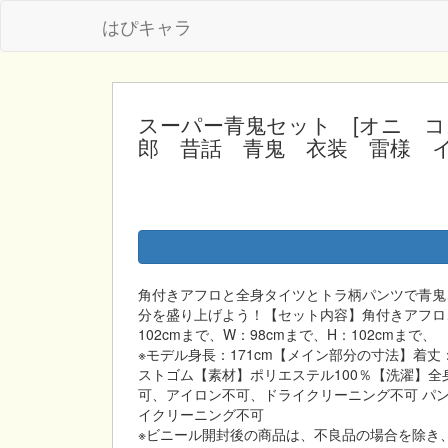
はぴキャラ
スーパー青鬼セット [オニ 
郎 昔話 青鬼 衣装 雷様 イベント]
角付きアフロと全身タイツとトラ柄パンツで青鬼
分を盛り上げよう！【セット内容】角付きアフロ、全
102cmまで、W：98cmまで、H：102cmまで、
※モデル身長：171cm【メイン部分の寸法】着丈
ストゴム【素材】ポリエステル100％【洗濯】
可、アイロン不可、ドライクリーニング不可 パ
イクリーニング不可
※ビニール開封後の商品は、不良品の場合を除き