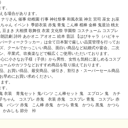
）
ます。
える場合があります。
ナリさん 催事 幼稚園 行事 神社祭事 和風衣装 神主 宮司 巫女 お巫
鬼ちゃん イベント 季節衣装 赤鬼 青鬼 こん棒 棍棒 金棒 鬼退治 桃太
 豆まき 大相撲 歌舞伎 衣裳 文化祭 学園祭 コスチューム コスプレ
会 朗読劇 詩吟 あかオニ アオオニ 絵本 昔話 【はぴキャラ（ハピキャ
「パーティークラッカー」は全て日本製で厳しい品質管理を行ってお
ズ、クールでかっこいい商品、面白い商品など結婚式や宴会、二次
ン、卒業式、吹奏楽などで幅広くご使用いただいております。
中心に小さなお子様（子供）から男性、女性も気軽に楽しめるコスプ
ュームやカツラなどおすすめ商品を取り揃えております。
品、お買い得品、最安商品、値引き、割引き・スーパーセール商品
お早めにお買い求めください。
ります。
ます。
鬼 衣装 青鬼セット 鬼パンツ こん棒セット 鬼 エプロン 鬼 カチ
子ちゃん コスプレ 赤鬼 衣装 赤鬼 コスプレ 青鬼 コスプレ 赤
鬼 パンツ 赤鬼 こん棒 赤鬼 かつら 青鬼 かつら 黒鬼 かつら
 かみしも 節分 裃