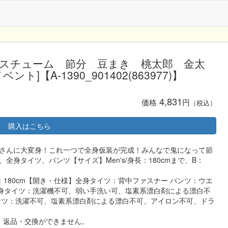
コスチューム 節分 豆まき 桃太郎 金太
【A-1390_901402(863977)】
4,831
価格
円
（税込）
購入はこちら
さんに大変身！これ一つで全身仮装が完成！みんなで鬼になって節
身タイツ、パンツ【サイズ】Men's/身長：180cmまで、B：
：180cm【開き・仕様】全身タイツ：背中ファスナー パンツ：ウエ
全身タイツ：洗濯機不可、弱い手洗い可、塩素系漂白剤による漂白不
ンツ：洗濯不可、塩素系漂白剤による漂白不可、アイロン不可、ドラ
、返品・交換ができません。