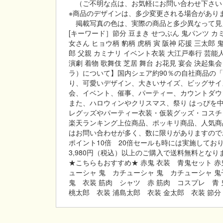
（ご不明な点は、お気軽にお問い合わせ下さい
※商品のデザインは、多少変更される場合があり
掲載写真の色は、実際の商品と多少異なって見
[キーワード］節分 豆まき せつぶん 鬼パンツ カミ
女さん ヒョウ柄 豹柄 虎柄 寅 阪神 応援 三太郎 
郎 父親 カミナリ イベント衣装 大江戸奉行 芸能人
演劇 着物 歌舞伎 芝居 舞台 お花見 宴会 決起集
ラ）について】国内シェア約90％の自社商品の
り、可愛いデザイン、大きいサイズ、ビッグサイ
会、イベント、催事、パーティー、カウントダウ
また、ハロウィンやクリスマス、祭り はっぴを
レグッズやパーティー衣装・仮装グッズ・コスチ
楽天ランキング上位商品、ポッキリ商品、人気商
はお問い合わせが多く、数に限りがありますので
ポイント10倍 20倍セールも時には実施してお
3,980円（税込）以上のご購入で送料無料となり
★こちらもおすすめ★ 赤鬼 衣装 青鬼セット 赤
ューシャ 鬼 カチューシャ 鬼 カチューシャ 鬼
鬼 衣装 筋肉 シャツ 赤 筋肉 コスプレ 青 
桃太郎 衣装 浦島太郎 衣装 金太郎 衣装 節分