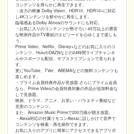
コンテンツを滑らかに再生できます。
・迫力の映像 Dolby Vision、HDR10、HDR10+に対応
し4Kコンテンツを鮮やかに再生します。
臨場感あるDolby Atmosのサウンドにも対応。
・お気に入りのコンテンツが勢ぞろい 45万以上の豊富
な映画作品やTV番組のエピソードを心ゆくまで楽しも
う。
Prime Video、Netflix、Disney+などのお気に入りのコ
ンテンツ、HuluやDAZNなどの24時間ライブチャンネ
ルやスポーツも配信、サブスクリプションで見られま
す。
更にYouTube、TVer、ABEMAなどの無料コンテンツも
楽しめます。
・プライム会員特典作品が見放題 さらにプライム会員
なら、Prime Videoの会員特典対象の作品が追加料金な
しで見放題。
映画、ドラマ、アニメ、お笑い・バラエティ番組など
充実のコンテンツ。
また、Amazon Music Primeで200万曲が聴き放題。
・Alexa対応の付属リモコンAlexaに話しかけて音声で
コンテンツを検索・再生操作できます。
お気に入りのアプリに簡単にアクセスできるアプリボ