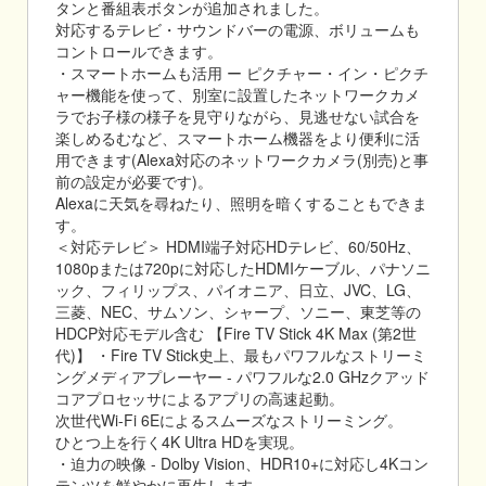
タンと番組表ボタンが追加されました。
対応するテレビ・サウンドバーの電源、ボリュームも
コントロールできます。
・スマートホームも活用 ー ピクチャー・イン・ピクチ
ャー機能を使って、別室に設置したネットワークカメ
ラでお子様の様子を見守りながら、見逃せない試合を
楽しめるむなど、スマートホーム機器をより便利に活
用できます(Alexa対応のネットワークカメラ(別売)と事
前の設定が必要です)。
Alexaに天気を尋ねたり、照明を暗くすることもできま
す。
＜対応テレビ＞ HDMI端子対応HDテレビ、60/50Hz、
1080pまたは720pに対応したHDMIケーブル、パナソニ
ック、フィリップス、パイオニア、日立、JVC、LG、
三菱、NEC、サムソン、シャープ、ソニー、東芝等の
HDCP対応モデル含む 【Fire TV Stick 4K Max (第2世
代)】 ・Fire TV Stick史上、最もパワフルなストリーミ
ングメディアプレーヤー - パワフルな2.0 GHzクアッド
コアプロセッサによるアプリの高速起動。
次世代Wi-Fi 6Eによるスムーズなストリーミング。
ひとつ上を行く4K Ultra HDを実現。
・迫力の映像 - Dolby Vision、HDR10+に対応し4Kコン
テンツを鮮やかに再生します。