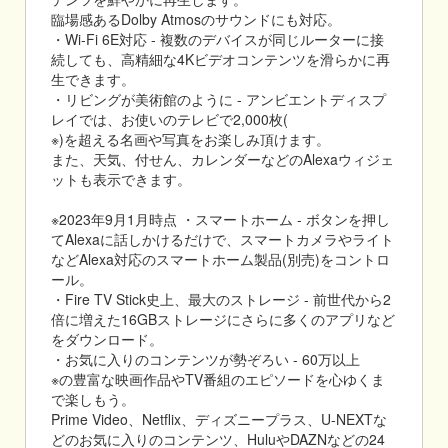
臨場感あるDolby Atmosのサウンドにも対応。
・Wi-Fi 6E対応 - 複数のデバイスが同じルーターに接
続しても、高精細な4Kビデオコンテンツを滑らかに再
生できます。
・リビングが美術館のように - アンビエントディスプ
レイでは、お使いのテレビで2,000枚(
※)を超える名画や写真をお楽しみ頂けます。
また、天気、付せん、カレンダーなどのAlexaウィジェ
ットも表示できます。
※2023年9月1月時点 ・スマートホーム - ボタンを押し
てAlexaに話しかけるだけで、スマートカメラやライト
などAlexa対応のスマートホーム製品(別売)をコントロ
ール。
・Fire TV Stick史上、最大のストレージ - 前世代から2
倍に増えた16GBストレージにさらに多くのアプリなど
をダウンロード。
・お気に入りのコンテンツが勢ぞろい - 60万以上
※の豊富な映画作品やTV番組のエピソードを心ゆくま
で楽しもう。
Prime Video、Netflix、ディズニープラス、U-NEXTな
どのお気に入りのコンテンツ、HuluやDAZNなどの24