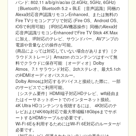
バンド: 802.11 a/b/g/n/ac/ax (2.4GHz, 5GHz, 6GHz)
［Bluetooth］Bluetooth 5.2 + BLE ［音声認識］同梱の
Alexa対応音声認識リモコンEnhanced、または無料の
Fire TVリモコンアプリで対応 (Fire OS、Android OS、
iOSで利用可能) ［IR対応AV機器操作］同梱のAlexa対
応音声認識リモコンEnhancedでFire TV Stick 4K Max
に加え、IR対応のテレビ、サウンドバー、AVアンプの
電源や音量などの操作が可能。
(商品によっては対応していない場合があります) ［ク
ラウドストレージ］Amazon のコンテンツはすべて無
料でクラウドに保存可能 ［オーディオ］Dolby
Atmos、7.1 サラウンド対応、2chステレオ、最大5.1ch
のHDMIオーディオパススルー。
Dolby Atmosは対応するデバイスと接続した際に、一部
のサービスでご利用可能。
［システム要件］HDMI端子対応HDテレビ、wifi経由ま
たはイーサネットポートでのインターネット接続。
4K Ultra HDコンテンツを視聴するには、 4K対応のテ
レビおよび4K/60p対応で最大帯域幅18Gbpsまでサポ
ートするHDMIケーブルが必要です。
Wi-Fi 6Eを利用するためにはWi-Fi 6E対応のルーターが
必要です。
［対応テレビ］保護されたコンテンツの再生には、