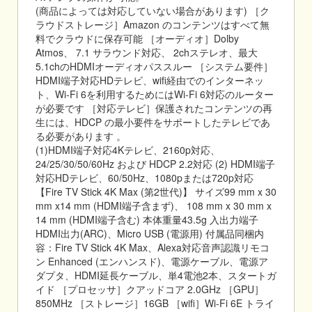
(商品によっては対応していない場合があります) ［ク
ラウドストレージ］Amazon のコンテンツはすべて無
料でクラウドに保存可能 ［オーディオ］Dolby
Atmos、 7.1 サラウンド対応、 2chステレオ、最大
5.1chのHDMIオーディオパススルー ［システム要件］
HDMI端子対応HDテレビ、wifi経由でのインターネッ
ト、Wi-Fi 6を利用するためにはWi-Fi 6対応のルーター
が必要です ［対応テレビ］保護されたコンテンツの再
生には、HDCP の最小要件をサポートしたテレビであ
る必要があります 。
(1)HDMI端子対応4Kテレビ、2160p対応、
24/25/30/50/60Hz および HDCP 2.2対応 (2) HDMI端子
対応HDテレビ、60/50Hz、1080pまたは720p対応
【Fire TV Stick 4K Max (第2世代)】 サイズ99 mm x 30
mm x14 mm (HDMI端子含まず)、 108 mm x 30 mm x
14 mm (HDMI端子含む) 本体重量43.5g 入出力端子
HDMI出力(ARC)、Micro USB (電源用) 付属品同梱内
容：Fire TV Stick 4K Max、Alexa対応音声認識リモコ
ン Enhanced (エンハンスド)、電源ケーブル、電源ア
ダプタ、HDMI延長ケーブル、単4電池2本、スタートガ
イド ［プロセッサ］クアッドコア 2.0GHz ［GPU］
850MHz ［ストレージ］16GB ［wifi］Wi-Fi 6E トライ