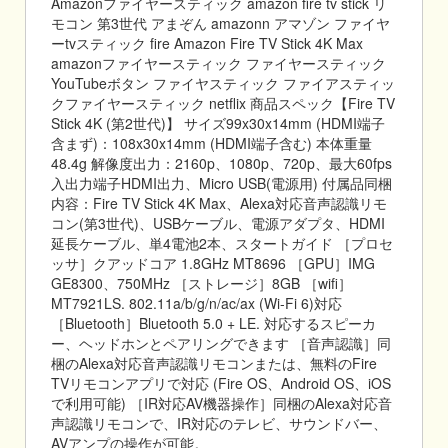
Amazonファイヤースティック amazon fire tv stick リ
モコン 第3世代 アまぞん amazonn アマゾン ファイヤ
ーtvスティック fire Amazon Fire TV Stick 4K Max
amazonファイヤースティック ファイヤースティック
YouTubeボタン ファイヤスティック ファイアスティッ
クファイヤースティック netflix 商品スペック【Fire TV
Stick 4K (第2世代)】 サイズ99x30x14mm (HDMI端子
含まず)：108x30x14mm (HDMI端子含む) 本体重量
48.4g 解像度出力：2160p、1080p、720p、最大60fps
入出力端子HDMI出力、Micro USB(電源用) 付属品同梱
内容：Fire TV Stick 4K Max、Alexa対応音声認識リモ
コン(第3世代)、USBケーブル、電源アダプタ、HDMI
延長ケーブル、単4電池2本、スタートガイド ［プロセ
ッサ］クアッドコア 1.8GHz MT8696 ［GPU］IMG
GE8300、750MHz ［ストレージ］8GB ［wifi］
MT7921LS. 802.11a/b/g/n/ac/ax (Wi-Fi 6)対応
［Bluetooth］Bluetooth 5.0 + LE. 対応するスピーカ
ー、ヘッドホンとペアリングできます ［音声認識］同
梱のAlexa対応音声認識リモコンまたは、無料のFire
TVリモコンアプリで対応 (Fire OS、Android OS、iOS
で利用可能) ［IR対応AV機器操作］同梱のAlexa対応音
声認識リモコンで、IR対応のテレビ、サウンドバー、
AVアンプの操作が可能。