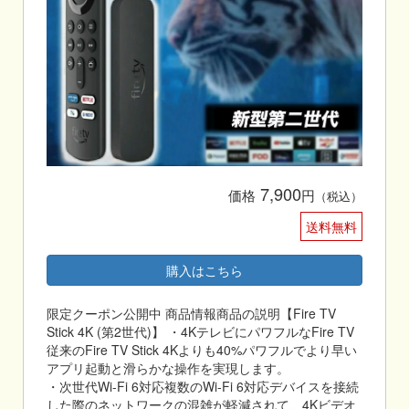
7,900
価格
円
（税込）
送料無料
購入はこちら
限定クーポン公開中 商品情報商品の説明【Fire TV
Stick 4K (第2世代)】 ・4KテレビにパワフルなFire TV
従来のFire TV Stick 4Kよりも40%パワフルでより早い
アプリ起動と滑らかな操作を実現します。
・次世代Wi-Fi 6対応複数のWi-Fi 6対応デバイスを接続
した際のネットワークの混雑が軽減されて、4Kビデオ