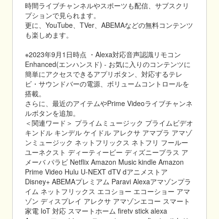
時間ライブチャンネルやスポーツも配信、サブスクリ
プションで見られます。
更に、YouTube、TVer、ABEMAなどの無料コンテンツ
も楽しめます。
※2023年9月1日時点 ・Alexa対応音声認識リモコン
Enhanced(エンハンスド) - お気に入りのコンテンツに
簡単にアクセスできるアプリボタン、対応するテレ
ビ・サウンドバーの電源、ボリュームコントロールを
搭載。
さらに、最近のアイテムやPrime Videoライブチャンネ
ルボタンを追加。
＜関連ワード＞ プライムミュージック プライムビデオ
キンドル キンデル ケイドル アレクサ アマプラ アマゾ
ンミュージック ネットフリックス ネトフリ フールー
ユーネクスト ディーティービー ディズニープラス ア
メーバ パラビ Netflix Amazon Music kindle Amazon
Prime Video Hulu U-NEXT dTV dアニメストア
Disney+ ABEMAプレミアム Paravi Alexaアマゾンプラ
イム ネットフリックス エコショー エコーショー アマ
ゾン ディスプレイ アレクサ アマゾンエコー スマート
家電 IoT 対応 スマートホーム firetv stick alexa