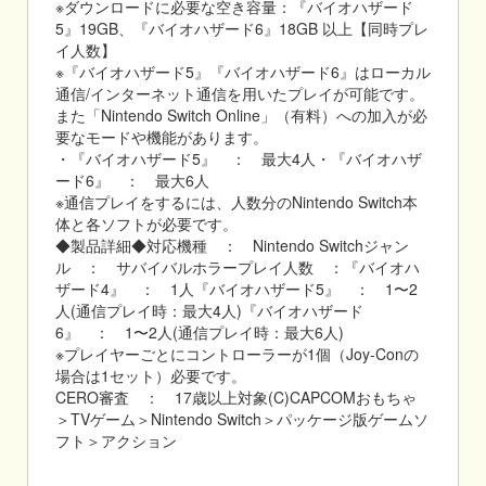
※ダウンロードに必要な空き容量：『バイオハザード
5』19GB、『バイオハザード6』18GB 以上【同時プレ
イ人数】
※『バイオハザード5』『バイオハザード6』はローカル
通信/インターネット通信を用いたプレイが可能です。
また「Nintendo Switch Online」（有料）への加入が必
要なモードや機能があります。
・『バイオハザード5』 ： 最大4人・『バイオハザ
ード6』 ： 最大6人
※通信プレイをするには、人数分のNintendo Switch本
体と各ソフトが必要です。
◆製品詳細◆対応機種 ： Nintendo Switchジャン
ル ： サバイバルホラープレイ人数 ：『バイオハ
ザード4』 ： 1人『バイオハザード5』 ： 1〜2
人(通信プレイ時：最大4人)『バイオハザード
6』 ： 1〜2人(通信プレイ時：最大6人)
※プレイヤーごとにコントローラーが1個（Joy-Conの
場合は1セット）必要です。
CERO審査 ： 17歳以上対象(C)CAPCOMおもちゃ
＞TVゲーム＞Nintendo Switch＞パッケージ版ゲームソ
フト＞アクション