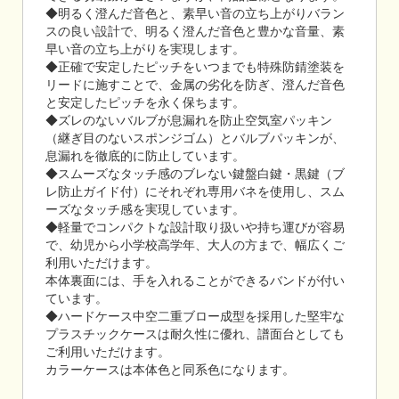
◆明るく澄んだ音色と、素早い音の立ち上がりバラン
スの良い設計で、明るく澄んだ音色と豊かな音量、素
早い音の立ち上がりを実現します。
◆正確で安定したピッチをいつまでも特殊防錆塗装を
リードに施すことで、金属の劣化を防ぎ、澄んだ音色
と安定したピッチを永く保ちます。
◆ズレのないバルブが息漏れを防止空気室パッキン
（継ぎ目のないスポンジゴム）とバルブパッキンが、
息漏れを徹底的に防止しています。
◆スムーズなタッチ感のブレない鍵盤白鍵・黒鍵（ブ
レ防止ガイド付）にそれぞれ専用バネを使用し、スム
ーズなタッチ感を実現しています。
◆軽量でコンパクトな設計取り扱いや持ち運びが容易
で、幼児から小学校高学年、大人の方まで、幅広くご
利用いただけます。
本体裏面には、手を入れることができるバンドが付い
ています。
◆ハードケース中空二重ブロー成型を採用した堅牢な
プラスチックケースは耐久性に優れ、譜面台としても
ご利用いただけます。
カラーケースは本体色と同系色になります。