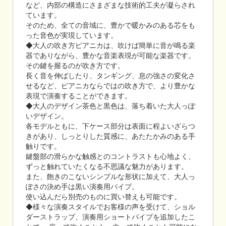
など、内部の構造にさまざまな技術的工夫が凝らされ
ています。
そのため、全ての音域に、豊かで暖かみのある芯をも
った音色が実現しています。
◆大人の吹き方ピアニカは、吹けば簡単に音が鳴る楽
器でありながら、豊かな音楽表現が可能な楽器です。
その鍵を握るのが吹き方です。
長く音を伸ばしたり、タンギング、息の強さの変化さ
せるなど、ピアニカならではの吹き方で、より豊かな
表現で演奏することができます。
◆大人のデザイン茶色と黒色は、落ち着いた大人っぽ
いデザイン。
各モデルともに、下ケース部分は表面に程よいざらつ
きがあり、しっとりした質感に、あたたかみのある手
触りです。
鍵盤部の滑らかな触感とのコントラストも心地よく、
ずっと触れていたくなる不思議な魅力があります。
また、飽きのこないシンプルな形状に加えて、大人っ
ぽさの決め手は黒い演奏用パイプ。
使い込んだら別売のものに買い替えも可能です。
◆様々な演奏スタイルでお客様の声を受けて、ショル
ダーストラップ、演奏用ショートパイプを追加したこ