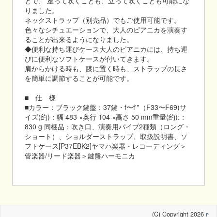
とで、 座って吹くことも、立って吹くことも可能にな
りました。
ネックストラップ（別売品）でもご使用可能です。
色々なシチュエーションで、大人のピアニカを演奏す
ることが出来るようになりました。
◆便利な持ち運びケース大人のピアニカには、持ち運
びに便利なソフトケースが付いてきます。
肩からかける時も、膝に置く時も、ストラップの長さ
を簡単に調節することが可能です。
■ 仕 様
■カラー：ブラック鍵盤：37鍵・f〜f'''（F33〜F69)サ
イズ(約)：幅 483 ×奥行 104 ×高さ 50 mm重量(約):：
830 g 同梱品：吹き口、演奏用パイプ2種類（ロング・
ショート）、ショルダーストラップ、取扱説明書、ソ
フトケース[P37EBK2]ヤマハ楽器・レコーディング＞
管楽器/リード楽器＞鍵盤ハーモニカ
(C) Copyright 2026
r-