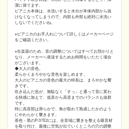
潔に保てます。
ピアニカ本体は、水洗いすると水分が本体内部から抜
けなくなってしまうので、内部も外部も絶対に水洗い
しないでくださいね。
※ピアニカのお手入れについて詳しくはメーカーページ
をご確認ください。
※生楽器のため、音の調整についてはすべてお預かりと
なり、メーカーへ発送するためお時間をいただく場合
がございます。
◆大人の音色。
柔らかくまろやかな音色を楽しめます。
大人のピアニカの音色の最大の特長は、まろやかな響
きです。
吹き込んだ息が、無駄なく「すっ」と通って音に変わ
る快感に加えて、低音から高音までのバランスも抜群
です。
特に高音部は滑らかで、角が取れて熟成したかのよう
にやわらかく響きます。
茶色・黒のP-37E2には、全音域に響きを整える吸音材
を取り付け、最後に空気が出ていくところの穴の調整