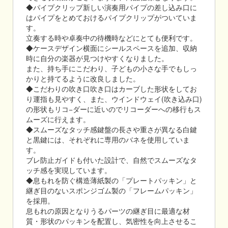
◆パイプクリップ新しい演奏用パイプの差し込み口に
はパイプをとめておけるパイプクリップがついていま
す。
立奏する時や卓奏中の待機時などにとても便利です。
◆ケースデザイン横面にシールスペースを追加、収納
時に自分の楽器が見つけやすくなりました。
また、持ち手にこだわり、子どもの小さな手でもしっ
かりと持てるように改良しました。
◆こだわりの吹き口吹き口はカーブした形状をしてお
り運指も見やすく、また、ウインドウェイ(吹き込み口)
の形状もリコ−ダーに近いのでリコーダーへの移行もス
ムーズに行えます。
◆スムーズなタッチ感鍵盤の長さや重さが異なる白鍵
と黒鍵には、それぞれに専用のバネを使用していま
す。
ブレ防止ガイドも付いた設計で、自然でスムーズなタ
ッチ感を実現しています。
◆息もれを防ぐ構造薄紙製の「プレートパッキン」と
継ぎ目のないスポンジゴム製の「フレームパッキン」
を採用。
息もれの原因となりうるパーツの継ぎ目に最適な材
質・形状のパッキンを配置し、気密性を向上させるこ