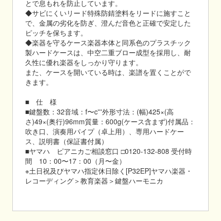
とで息もれを防止しています。
◆サビにくいリード特殊防錆塗料をリードに施すこと
で、金属の劣化を防ぎ、澄んだ音色と正確で安定した
ピッチを保ちます。
◆楽器を守るケース楽器本体と同系色のプラスチック
製ハードケースは、中空二重ブロー成型を採用し、耐
久性に優れ楽器をしっかり守ります。
また、ケースを開いている時は、楽譜を置くことがで
きます。
■ 仕 様
■鍵盤数：32音域：f〜c'''外形寸法：(幅)425×(高
さ)49×(奥行)96mm質量：600g(ケース含まず)付属品：
吹き口、演奏用パイプ（卓上用）、専用ハードケー
ス、説明書（保証書付属）
■ヤマハ ピアニカご相談窓口 □0120-132-808 受付時
間 10：00〜17：00（月〜金）
※土日祝及びヤマハ指定休日除く[P32EP]ヤマハ楽器・
レコーディング＞教育楽器＞鍵盤ハーモニカ