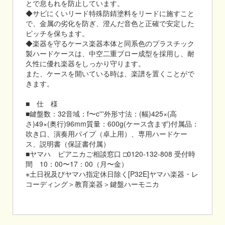
とで息もれを防止しています。
◆サビにくいリード特殊防錆塗料をリードに施すこと
で、金属の劣化を防ぎ、澄んだ音色と正確で安定した
ピッチを保ちます。
◆楽器を守るケース楽器本体と同系色のプラスチック
製ハードケースは、中空二重ブロー成型を採用し、耐
久性に優れ楽器をしっかり守ります。
また、ケースを開いている時は、楽譜を置くことがで
きます。
■ 仕 様
■鍵盤数：32音域：f〜c'''外形寸法：(幅)425×(高
さ)49×(奥行)96mm質量：600g(ケース含まず)付属品：
吹き口、演奏用パイプ（卓上用）、専用ハードケー
ス、説明書（保証書付属）
■ヤマハ ピアニカご相談窓口 □0120-132-808 受付時
間 10：00〜17：00（月〜金）
※土日祝及びヤマハ指定休日除く[P32E]ヤマハ楽器・レ
コーディング＞教育楽器＞鍵盤ハーモニカ