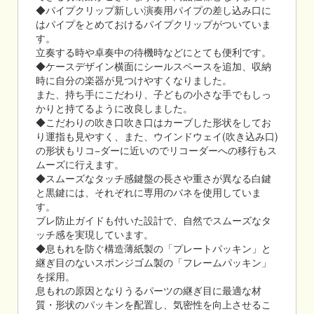
◆パイプクリップ新しい演奏用パイプの差し込み口に
はパイプをとめておけるパイプクリップがついていま
す。
立奏する時や卓奏中の待機時などにとても便利です。
◆ケースデザイン横面にシールスペースを追加、収納
時に自分の楽器が見つけやすくなりました。
また、持ち手にこだわり、子どもの小さな手でもしっ
かりと持てるように改良しました。
◆こだわりの吹き口吹き口はカーブした形状をしてお
り運指も見やすく、また、ウインドウェイ(吹き込み口)
の形状もリコ−ダーに近いのでリコーダーへの移行もス
ムーズに行えます。
◆スムーズなタッチ感鍵盤の長さや重さが異なる白鍵
と黒鍵には、それぞれに専用のバネを使用していま
す。
ブレ防止ガイドも付いた設計で、自然でスムーズなタ
ッチ感を実現しています。
◆息もれを防ぐ構造薄紙製の「プレートパッキン」と
継ぎ目のないスポンジゴム製の「フレームパッキン」
を採用。
息もれの原因となりうるパーツの継ぎ目に最適な材
質・形状のパッキンを配置し、気密性を向上させるこ