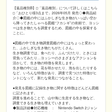
【返品種別B】□「返品種別」について詳しくはこちら
□「おひとり様3点まで」2026年05月 発売◇◆商品紹
介◇◆図鑑の中にはふかしぎな生き物がいっぱい空か
ら降ってきたしゃべる図鑑“フカシギ”の依頼で、ヨッシ
ーは生き物たちを調査するため、図鑑の中を探索する
ことに。
●図鑑の中で生き物調査図鑑の中にはちょっと変わっ
た、ふかしぎな生き物たちがたくさん。
生き物調査では、食べたり、ふんづけたり、ときには
背負ってみたり…ヨッシーのさまざまなアクションを
活かして、生き物の特徴を発見します。
生き物の中には、花を咲かせたり、泡を出したりする
など、いろんな特徴があり、調査で見つけた特徴がヒ
ントになって、新たな発見につながることも。
●発見を図鑑に記録生き物に関する特徴はどんどん図鑑
に記されます。
調査を進めることで、山や海に生息する生き物など、
調査できる生き物も増えていきます。
◆製品詳細◆対応機種 ： Nintendo Switch 2ジャン