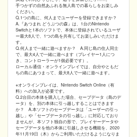
手つかずの自然あふれる無人島での暮らしをお楽しみ
ください。
Q.1つの島に、何人までユーザーを登録できますか？
A.『あつまれ どうぶつの森』は、1台のNintendo
Switchと1本のソフトで、本体に登録されているユーザ
ー最大8人で、1つの島を共有してお楽しみいただけま
す。
Q.何人まで一緒に遊べますか？ A.同じ島の住人同士
で、最大4人で一緒に遊べます（プレイヤー1人につ
き、コントローラーが1個必要です）。
ローカル通信・オンラインプレイでは、自分やともだ
ちの島にあつまって、最大8人で一緒に遊べます。
※オンラインプレイは、Nintendo Switch Online（有
料）への加入が必要です。
Q.2台目の本体を購入した場合、セーブデータ（島のデ
ータ）を、別の本体に引っ越しすることはできます
か？ A.本ソフトのセーブデータは「ユーザーの引っ
越し」や「セーブデータの引っ越し」に対応しており
ませんが、本ソフト独自の形で、プレイヤーデータや
セーブデータを他の本体に引越しさせる機能を、2020
年11月19日（木）からご利用いただけるようになりま