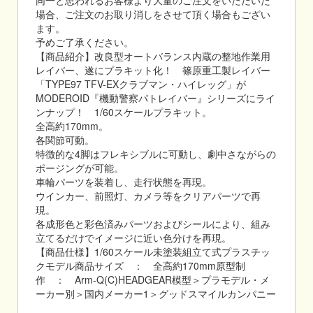
同一と思われるお客様より大量のご注文をいただいた
場合、ご注文のお取り消しをさせて頂く場合もござい
ます。
予めご了承ください。
【商品紹介】改良型オートバランス内蔵の整地作業用
レイバー、遂にプラキット化！ 篠原重工製レイバー
「TYPE97 TFV-EXクラブマン・ハイレッグ」が
MODEROID『機動警察パトレイバー』シリーズにライ
ンナップ！ 1/60スケールプラキット。
全高約170mm。
各関節可動。
特徴的な4脚はフレキシブルに可動し、劇中さながらの
ポージングが可能。
車輪パーツを装着し、走行状態を再現。
ウインカー、前照灯、カメラ等をクリアパーツで再
現。
各成形色と彩色済みパーツおよびシールにより、組み
立てるだけでイメージに近い色分けを再現。
【商品仕様】1/60スケール未塗装組立て式プラスチッ
クモデル商品サイズ ： 全高約170mm原型制
作 ： Arm-Q(C)HEADGEAR模型＞プラモデル・メ
ーカー別＞国内メーカー1＞グッドスマイルカンパニー