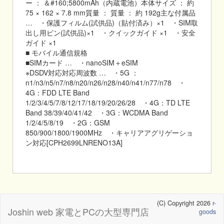
ー ： ＆#160;5800mAh（内蔵電池）本体サイズ ： 約
75 × 162 × 7.8 mm質量 ： 質量 ： 約 192g主な付属品
… ・保護フィルム(試供品)（貼付済み）×1 ・SIM取
出し用ピン(試供品)×1 ・クイックガイド ×1 ・安全
ガイド ×1
■ モバイル通信規格
■SIMカード … ・nanoSIM＋eSIM
※DSDV対応対応周波数 … ・5G ：
n1/n3/n5/n7/n8/n20/n26/n28/n40/n41/n77/n78 ・
4G：FDD LTE Band
1/2/3/4/5/7/8/12/17/18/19/20/26/28 ・4G：TD LTE
Band 38/39/40/41/42 ・3G：WCDMA Band
1/2/4/5/8/19 ・2G：GSM
850/900/1800/1900MHz ・キャリアアグリゲーショ
ン対応[CPH2699LNRENO13A]
(C) Copyright 2026
r-
Joshin web 家電とPCの大型専門店
goods