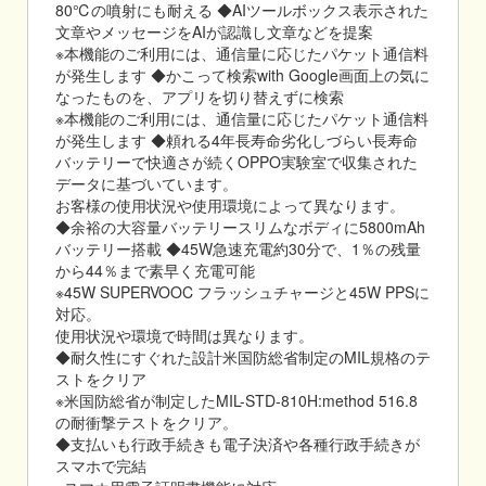
80℃の噴射にも耐える ◆AIツールボックス表示された
文章やメッセージをAIが認識し文章などを提案
※本機能のご利用には、通信量に応じたパケット通信料
が発生します ◆かこって検索with Google画面上の気に
なったものを、アプリを切り替えずに検索
※本機能のご利用には、通信量に応じたパケット通信料
が発生します ◆頼れる4年長寿命劣化しづらい長寿命
バッテリーで快適さが続くOPPO実験室で収集された
データに基づいています。
お客様の使用状況や使用環境によって異なります。
◆余裕の大容量バッテリースリムなボディに5800mAh
バッテリー搭載 ◆45W急速充電約30分で、1％の残量
から44％まで素早く充電可能
※45W SUPERVOOC フラッシュチャージと45W PPSに
対応。
使用状況や環境で時間は異なります。
◆耐久性にすぐれた設計米国防総省制定のMIL規格のテ
ストをクリア
※米国防総省が制定したMIL-STD-810H:method 516.8
の耐衝撃テストをクリア。
◆支払いも行政手続きも電子決済や各種行政手続きが
スマホで完結