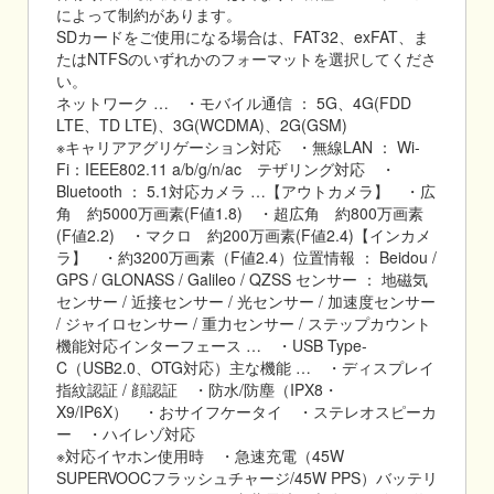
によって制約があります。
SDカードをご使用になる場合は、FAT32、exFAT、ま
たはNTFSのいずれかのフォーマットを選択してくださ
い。
ネットワーク … ・モバイル通信 ： 5G、4G(FDD
LTE、TD LTE)、3G(WCDMA)、2G(GSM)
※キャリアアグリゲーション対応 ・無線LAN ： Wi-
Fi：IEEE802.11 a/b/g/n/ac テザリング対応 ・
Bluetooth ： 5.1対応カメラ …【アウトカメラ】 ・広
角 約5000万画素(F値1.8) ・超広角 約800万画素
(F値2.2) ・マクロ 約200万画素(F値2.4)【インカメ
ラ】 ・約3200万画素（F値2.4）位置情報 ： Beidou /
GPS / GLONASS / Galileo / QZSS センサー ： 地磁気
センサー / 近接センサー / 光センサー / 加速度センサー
/ ジャイロセンサー / 重力センサー / ステップカウント
機能対応インターフェース … ・USB Type-
C（USB2.0、OTG対応）主な機能 … ・ディスプレイ
指紋認証 / 顔認証 ・防水/防塵（IPX8・
X9/IP6X） ・おサイフケータイ ・ステレオスピーカ
ー ・ハイレゾ対応
※対応イヤホン使用時 ・急速充電（45W
SUPERVOOCフラッシュチャージ/45W PPS）バッテリ