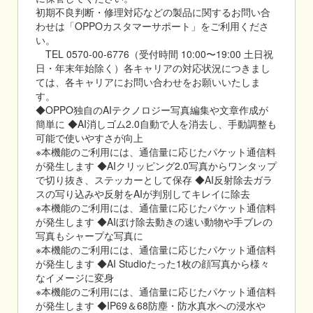
初期不良判断・修理対応などの製品に関するお問い合
わせは「OPPOカスタマーサポート」をご利用くださ
い。
TEL 0570-00-6776（受付時間 10:00〜19:00 土日祝
日・年末年始除く）各キャリアの対応状況につきまし
ては、各キャリアにお問い合わせをお願いいたしま
す。
◆OPPO独自のAIテクノロジー写真編集や文章作成が
簡単に ◆AI消しゴム2.0自動で人を消去し、手動調整も
可能で使いやすさが向上
※本機能のご利用には、通信量に応じたパケット通信料
が発生します ◆AIクリッピング2.0写真からワンタップ
で切り抜き、ステッカーとして保存 ◆AI反射除去ガラ
スの写り込みや反射をAIが判別してキレイに除去
※本機能のご利用には、通信量に応じたパケット通信料
が発生します ◆AIぼけ除去動きの速い動物や手ブレの
写真もシャープな写真に
※本機能のご利用には、通信量に応じたパケット通信料
が発生します ◆AI Studioたった1枚の顔写真から様々
なイメージに変身
※本機能のご利用には、通信量に応じたパケット通信料
が発生します ◆IP69＆68防塵・防水真水への浸水や