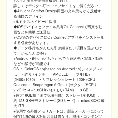
※スマホ用電子証明書機能に対応。
詳しくはデジタル庁のウェブサイトをご覧ください。
◆AirLight Comfort Design周囲の光を柔らかく反射す
る独自のデザイン
※ルミナスネイビーに採用。
◆iOSデバイスとファイル共有O+ Connectで写真や動
画などを簡単に送受信
※iOS側のデバイスにO+ Connectアプリをインストール
する必要があります。
◆データ移行もかんたん引き継ぎたい項目を選ぶだけ
で、かんたんに移行
※Android・iPhoneどちらからでも連絡先・写真・動画
などの移行が可能です。
OS ： ColorOS 15(based on Android 15)ディスプレイ
… ・約 6.7インチ ・AMOLED ・フルHD+
(2400×1080) ・リフレッシュレート 120HzCPU ：
Qualcomm Snapdragon 6 Gen 1 (オクタコアCPU：
2.2GHz×4＋1.8GHz×4)メモリ(RAM) ： 8 GB（
※最大16GB相当まで拡張可能）ストレージ(ROM) ：
約 128 GB外部ストレージ(SDカード) ： microSDXC 最
大1TB
※使用する外部メモリカードは、製造メーカーによって
保存領域の最大対応容量は異なり、機種・コンテンツ