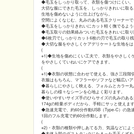
◆毛玉をしっかり取って、衣類を傷つけにくい。
大切な服にできた毛玉を、しっかりきれいに取る
生地を傷めないように仕上げながら。
空間によくなじむ、丸みのある毛玉クリーナーで
◆毛玉をしっかりきれいにカット軽く撫でるよう
◆毛玉取りの効果絡みついた毛玉をきれいに取り
◆6枚刃でしっかりカット6枚の刃で毛玉の取り
◆大切な服をやさしくケアデリケートな生地をは
(
※1)◆生地を傷めにくい工夫で、衣類をやさし
をやさしくていねいにケアできます。
(
※1)◆衣類の状態に合わせて使える、強さ三段
衣服はもちろん、マフラーやソファなど幅広いア
◆暮らしにやさしく映える、フォルムとカラー丸
暮らしの様々なシーンを心地よく彩ります。
◆使いやすいサイズ手のひらサイズの丸みのある
174gの軽量ボディだから、手軽にサッと使えま
◆急速充電で、約60分作動USB（Type-C）の
1回のフル充電で約60分作動します。
(
※2)・衣類の種類や押しあてる力、気温などに
◆本体上部のダストタンクにたまった毛玉くずを