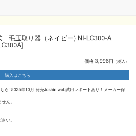
式 毛玉取り器（ネイビー) NI-LC300-A
C300A]
3,996
価格
円
（税込）
購入はこちら
2025年10月 発売Joshin web試用レポートあり！メーカー保
ません。
ださい。