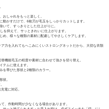
。
、おしゃれをもっと楽しく。
に動かすだけで、6枚刃が毛玉をしっかりカットします。
除いて、すっきりとした仕上がりに。
残しを抑えて、サッときれいに仕上がります。
じめ、様々な種類の素材に配慮してやさしくケアします。
くケア力を入れてもへこみにくいストロングネットだから、大切な衣類
階切替機能毛玉の程度や素材に合わせて強さを切り替え。
イテムに使えます。
みを帯びた形状と2種類のカラー。
形状。
す。
急速充電に対応。
よって、作動時間が少なくなる場合があります。
、サッと捨てられます・お手入れ時は、必ずスイッチを「切」にし