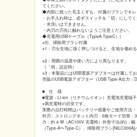
てください。
◆内部に残った毛玉くずも、付属のブラシでキレ
・お手入れ時は、必ずスイッチを「切」にしてく
・水洗いはできません。
・内刃の刃先に触れないようご注意ください。
◆充電用USBケーブル（TypeA-TypeC）(
※3)、掃除用ブラシ付属
※1：刃を生地に強く押しつけると、生地を傷め
※2：周囲の温度や使い方により異なります。
（「弱」設定時）
※3：本製品にはUSB電源アダプターは付属して
市販のUSB電源アダプター（USB Type-A出力：D
■ 仕 様
■電源：Li-ion（リチウムイオン）充電池充電端子：
※満充電時の目安です。
実際の点灯時間はバッテリー残量やご使用方法・
外刃：ストロングネット内刃：6枚モード切替：3
力：約 4 W（AC100V 充電時）外形寸法(約)：幅 8
（Type-A〜Type-C）、掃除用ブラシ[NIL