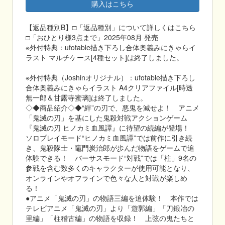
購入はこちら
【返品種別B】□「返品種別」について詳しくはこちら
□「おひとり様3点まで」2025年08月 発売
※外付特典：ufotable描き下ろし合体奥義みにきゃらイ
ラスト マルチケース[4種セット]は終了しました。
※外付特典（Joshinオリジナル）：ufotable描き下ろし
合体奥義みにきゃらイラスト A4クリアファイル[時透
無一郎＆甘露寺蜜璃]は終了しました。
◇◆商品紹介◇◆“絆”の刃で、悪鬼を滅せよ！ アニメ
「鬼滅の刃」を基にした鬼殺対戦アクションゲーム
『鬼滅の刃 ヒノカミ血風譚』に待望の続編が登場！
ソロプレイモード“ヒノカミ血風譚”では前作に引き続
き、鬼殺隊士・竈門炭治郎が歩んだ物語をゲームで追
体験できる！ バーサスモード“対戦”では「柱」9名の
参戦を含む数多くのキャラクターが使用可能となり、
オンラインやオフラインで色々な人と対戦が楽しめ
る！
●アニメ「鬼滅の刃」の物語三編を追体験！ 本作では
テレビアニメ「鬼滅の刃」より「遊郭編」「刀鍛冶の
里編」「柱稽古編」の物語を収録！ 上弦の鬼たちと