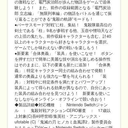
の激戦など、竈門炭治郎が歩んだ物語をゲームで追体
験しよう！ また、前作の収録範囲となる「竈門炭治
郎 立志編」「無限列車編」の物語をバトルを通じて振
り返ることができる“鬼殺の軌跡”モードも！
●バーサスモード“対戦”に柱、集結！ 鬼殺隊最高位の
剣士である「柱」9名が参戦する他、玉壺や憎珀天など
の上弦の鬼たち、前作収録キャラクターも含む、計40
以上のキャラクターから好きなキャラクターを選択。
ゲームでしか味わえない夢の戦いを楽しもう！
●新要素「合体奥義」「装具」を使いこなせ！ ボタン
を押すだけで簡単に美麗な技や演出を楽しめる操作性
はそのままに、以下の要素も新たに追加！ 「合体奥
義」：特定キャラクター同士の組み合わせで発動！
通常の奥義よりも強力な一撃を与えられる！ 「装
具」：対戦中に特定条件を満たすとパワーアップ！
装具によって得られる効果が異なるので、自分にあっ
た装具の組み合わせを見つけよう！ 新要素も使いこ
なしながらオンライン・オフラインで競い合おう！
◆製品詳細◆対応機種 ： Nintendo Switchジャン
ル ： 鬼殺対戦アクションCERO審査 ： 17歳以
上対象(C)吾峠呼世晴/集英社・アニプレックス・
ufotable (C)「鬼滅の刃 ヒノカミ血風譚2」製作委員会
おもちゃ＞TVゲーム＞Nintendo Switch＞パッケージ版