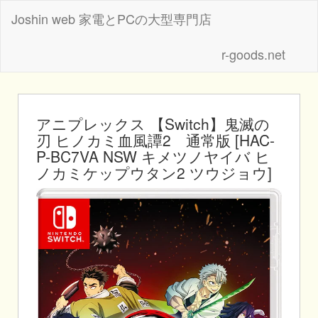
Joshin web 家電とPCの大型専門店
r-goods.net
アニプレックス 【Switch】鬼滅の
刃 ヒノカミ血風譚2 通常版 [HAC-
P-BC7VA NSW キメツノヤイバ ヒ
ノカミケップウタン2 ツウジョウ]