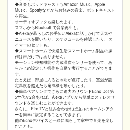
◆音楽もポッドキャストもAmazon Music、Apple
Music、Spotifyなどからお好みの音楽、ポッドキャスト
を再生。
オーディオブックも楽しめます。
スマホからBluetoothで音楽再生も。
◆Alexaが暮らしのお手伝いAlexaに話しかけて天気や
ニュースを聞いたり、スケジュールを確認したり、タ
イマーのセットも。
◆スマートホームで快適生活スマートホーム製品の操
作は声だけではありません。
モーション検知機能や内蔵温度センサーを使って、あ
らかじめ設定した操作を自動で実行することができま
す。
たとえば、部屋に入ると照明が点灯したり、室温が設
定温度を超えたら扇風機を動かしたり。
◆簡単ペアリングでさらに迫力のサウンドEcho Dot 第
5世代が2台あれば、Alexaアプリから簡単にステレオサ
ウンドを楽しむことができます。
さらに、Fire TVと組み合わせれば迫力のホームシアタ
ーを簡単に設定することができます。
他のEchoデバイスと一緒に鳴らして家中で音楽を楽し
むことも。