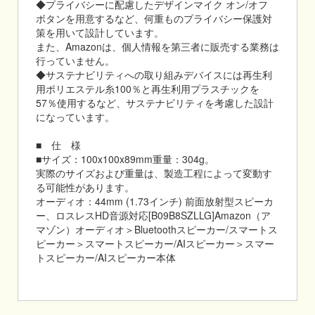
◆プライバシーに配慮したデザインマイク オン/オフ
ボタンを用意するなど、何重ものプライバシー保護対
策を用いて設計しています。
また、Amazonは、個人情報を第三者に販売する業務は
行っていません。
◆サステナビリティへの取り組みデバイスには再生利
用ポリエステル糸100％と再生利用プラスチックを
57％使用するなど、サステナビリティを考慮した設計
になっています。
■ 仕 様
■サイズ：100x100x89mm重量：304g。
実際のサイズおよび重量は、製造工程によって変動す
る可能性があります。
オーディオ：44mm (1.73インチ) 前面放射型スピーカ
ー、ロスレスHD音源対応[B09B8SZLLG]Amazon（ア
マゾン）オーディオ＞Bluetoothスピーカー/スマートス
ピーカー＞スマートスピーカー/AIスピーカー＞スマー
トスピーカー/AIスピーカー本体