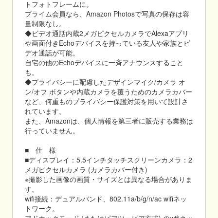
トフォトフレームに。
プライム会員なら、Amazon Photosで写真の保存は容
量制限なし。
◆ビデオ通話内蔵2メガピクセルカメラでAlexaアプリ
や画面付きEchoデバイスを持っている友人や家族とビ
デオ通話が可能。
自宅の他のEchoデバイスに一斉アナウンスすること
も。
◆プライバシーに配慮したデザインマイク/カメラ オ
ン/オフ ボタンや内蔵カメラを覆うためのカメラカバー
など、何重ものプライバシー保護対策を用いて設計さ
れています。
また、Amazonは、個人情報を第三者に販売する業務は
行っていません。
■ 仕 様
■ディスプレイ：5.5インチタッチスクリーンカメラ：2
メガピクセルカメラ (カメラカバー付き)
※撮影した画像の画質・サイズとは異なる場合がありま
す。
wifi接続：デュアルバンド、802.11a/b/g/n/ac wifiネッ
トワーク。
アドホックモード (またはピアツーピア方式) のwifiネッ