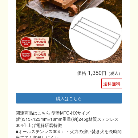
1,350
価格
円
（税込）
送料無料
購入はこちら
関連商品はこちら 型番MTG-HXサイズ
(約)315×125mm×18mm重量(約)245g材質ステンレス
304仕上げ電解研磨特徴
■オールステンレス304： ・火力の強い焚き火を長時間
当てても変形しにくい。