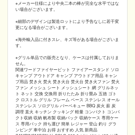
※メーカー仕様により中央二本の棒が完全な水平ではな
い場合がございます。
※細部のデザインは製造ロットにより予告なしに若干変
更になる場合がございます。
※海外輸入品に付きスレ、キズ等がある場合がございま
す。
※グリル単品での販売となり、ケースは付属しておりま
せん。
関連ワードファイヤーピット ファイアースタンド ソロ
キャンプ アウトドア キャンプ アウトドア用品 キャン
プ用品 焚き火 焚火 焚き火台 焚火台 焚き火ファン 焚火
ファン メッシュ シート メッシュシート 網 グリルネッ
ト ネット 交換 交換用 折りたたみ 折り畳み 五徳 ゴト
ク ロストル グリル フレーム ベース ステンレス オール
ステンレス ソログリル バーベキュー BBQ 炭火 薪 炭
調理 直火 キッチン クッキング 軽量 コンパクト コンパ
クト収納 収納 帆布製 収納バック 収納ケース 専用ケー
ス 専用バック 持ち運び 簡単 レジャー 登山 釣り グラ
ンピング 車中泊 お得 おすすめ 人気 新商品