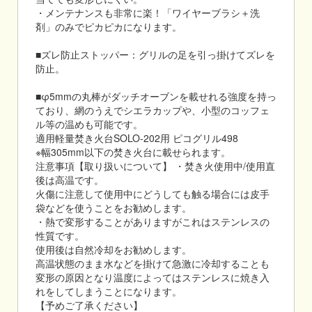
・メンテナンスも非常に楽！「ワイヤーブラシ＋洗
剤」のみでピカピカになります。
■ズレ防止ストッパー：グリルの足を引っ掛けてズレを
防止。
■φ5mmの丸棒がダッチオーブンを載せれる強度を持っ
ており、網のうえでシエラカップや、小型のコッフェ
ル等の温めも可能です。
適用軽量焚き火台SOLO-202用 ピコグリル498
※幅305mm以下の焚き火台に載せられます。
注意事項【取り扱いについて】 ・焚き火使用中/使用直
後は高温です。
火傷に注意して使用中にどうしても触る場合には皮手
袋などを使うことをお勧めします。
・熱で変形することがありますがこれはステンレスの
性質です。
使用後は自然冷却をお勧めします。
高温状態のまま水などを掛けて急激に冷却することも
変形の原因となり温度によってはステンレスに焼き入
れをしてしまうことになります。
【予めご了承ください】