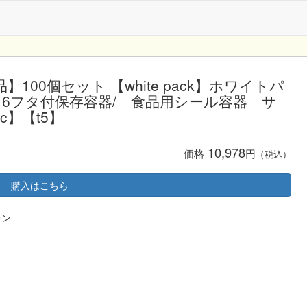
00個セット 【white pack】ホワイトパ
aK516フタ付保存容器/ 食品用シール容器 サ
【c】【t5】
10,978
価格
円
（税込）
購入はこちら
レン