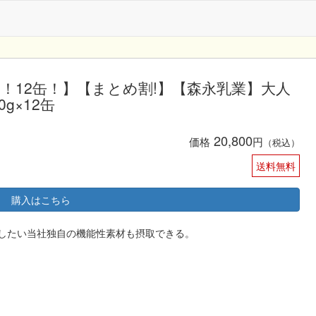
！12缶！】【まとめ割!】【森永乳業】大人
g×12缶
20,800
価格
円
（税込）
送料無料
購入はこちら
めしたい当社独自の機能性素材も摂取できる。
。