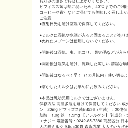
お好みの濃さでお召し上がりください。
ビフィズス菌は熱に弱いため、40℃までのご利
コーヒーや青汁などに混ぜても美味しく召し上が
ご注意
●直射日光を避け室温で保存してください。
●ミルクに湿気や水滴が入ると固まることがあり
●ぬれたスプーンは使用しないでください。
●開缶後は湿気、虫、ホコリ、 髪の毛などが入
●開缶後は湿気を避け、乾燥した涼しい 清潔な
●開缶後はなるべく早く（1カ月以内）使い切る
●溶かしたミルクはお早めにお飲みください。
●本品は乳幼児用ミルクではございません。
保存方法 高温多湿を避けて保管してください 成分・分量
ン 20mg ビフィズス菌BB536（生菌）：20億
肪酸 1.0g 鉄 1.5mg 【アレルゲン】 乳成分・
エナジー 電話番号：0242-85-7380 商品区分
人の粉ミルク 9.5g×30袋 森永乳業 大人のため