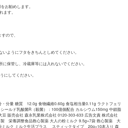
用をお勧めします。
れます。
ますので、
らないようにフタをきちんとしめてください。
場所に保管し、冷蔵庫等には入れないでください。
ようにしてください。
 糖質 12.0g 食物繊維0.60g 食塩相当量0.11g ラクトフェリ
個 シールド乳酸菌R（殺菌）：100億個配合 カルシウム150mg 中鎖脂
大豆 販売会社 森永乳業株式会社 0120‐303‐633 広告文責 株式会社
 日本製 栄養調整食品救心製薬 大人の粉ミルク 9.5g×7袋 救心製薬 大
の粉ミルク ミルク生活プラス スティックタイプ 20g×10本入り 森