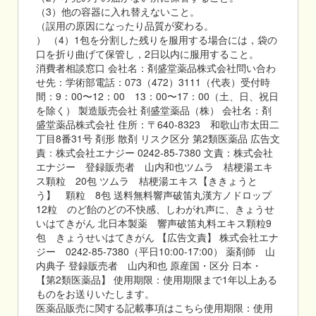
（3）他の容器に入れ替えないこと。
（誤用の原因になったり品質が変わる。
） （4）1包を分割した残りを服用する場合には，袋の
口を折り曲げて保管し，2日以内に服用すること。
消費者相談窓口 会社名：剤盛堂薬品株式会社問い合わ
せ先：学術部電話：073（472）3111（代表）受付時
間：9：00〜12：00 13：00〜17：00（土、日、祝日
を除く） 製造販売会社 剤盛堂薬品（株） 会社名：剤
盛堂薬品株式会社 住所：〒640-8323 和歌山市太田二
丁目8番31号 剤形 散剤 リスク区分 第2類医薬品 広告文
責：株式会社エナジー 0242-85-7380 文責：株式会社
エナジー 登録販売者 山内和也ツムラ 桔梗湯エキ
ス顆粒 20包 ツムラ 桔梗湯エキス【ききょうと
う】 顆粒 8包 送料無料響声破笛丸漢方ノドロップ
12粒 のど飴のどの不快感、しわがれ声に、きょうせ
いはてきがん 北日本製薬 響声破笛丸料エキス顆粒9
包 きょうせいはてきがん 【広告文責】 株式会社エナ
ジー 0242-85-7380（平日10:00-17:00） 薬剤師 山
内典子 登録販売者 山内和也 原産国・区分 日本・
【第2類医薬品】 使用期限：使用期限まで1年以上ある
ものをお送りいたします。
医薬品販売に関する記載事項はこちら使用期限：使用