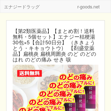
エナジードラッグ
r-goods.net
【第2類医薬品】【まとめ割！送料
無料・5個セット】エナジー桔梗湯
30包×5【合計50日分】 （ききょう
とう・キキョウトウ) 【剤盛堂薬
品】扁桃炎 扁桃周囲炎 のど のどの
はれ のどの痛み せき 咳