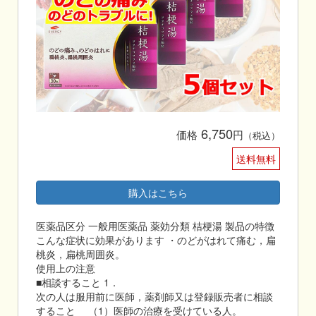
6,750
価格
円
（税込）
送料無料
購入はこちら
医薬品区分 一般用医薬品 薬効分類 桔梗湯 製品の特徴
こんな症状に効果があります ・のどがはれて痛む，扁
桃炎，扁桃周囲炎。
使用上の注意
■相談すること 1．
次の人は服用前に医師，薬剤師又は登録販売者に相談
すること （1）医師の治療を受けている人。