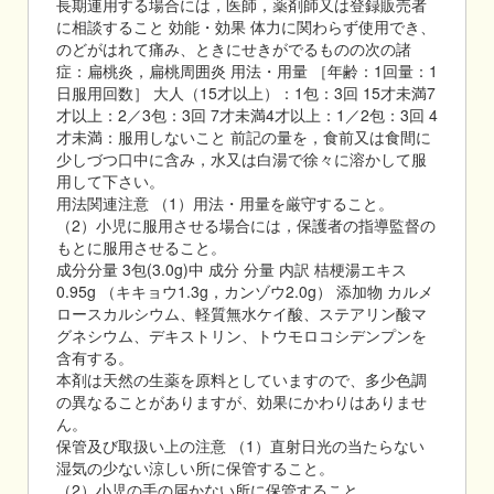
長期連用する場合には，医師，薬剤師又は登録販売者
に相談すること 効能・効果 体力に関わらず使用でき、
のどがはれて痛み、ときにせきがでるものの次の諸
症：扁桃炎，扁桃周囲炎 用法・用量 ［年齢：1回量：1
日服用回数］ 大人（15才以上）：1包：3回 15才未満7
才以上：2／3包：3回 7才未満4才以上：1／2包：3回 4
才未満：服用しないこと 前記の量を，食前又は食間に
少しづつ口中に含み，水又は白湯で徐々に溶かして服
用して下さい。
用法関連注意 （1）用法・用量を厳守すること。
（2）小児に服用させる場合には，保護者の指導監督の
もとに服用させること。
成分分量 3包(3.0g)中 成分 分量 内訳 桔梗湯エキス
0.95g （キキョウ1.3g，カンゾウ2.0g） 添加物 カルメ
ロースカルシウム、軽質無水ケイ酸、ステアリン酸マ
グネシウム、デキストリン、トウモロコシデンプンを
含有する。
本剤は天然の生薬を原料としていますので、多少色調
の異なることがありますが、効果にかわりはありませ
ん。
保管及び取扱い上の注意 （1）直射日光の当たらない
湿気の少ない涼しい所に保管すること。
（2）小児の手の届かない所に保管すること。