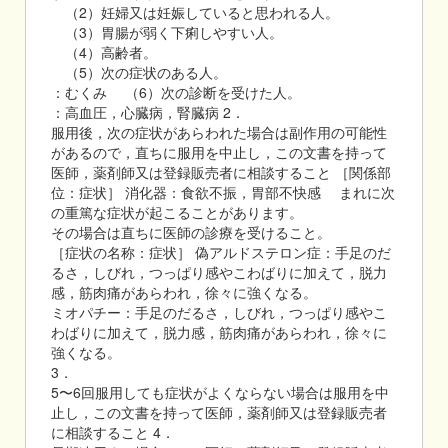
（2）妊婦又は妊娠していると思われる人。
（3）胃腸が弱く下痢しやすい人。
（4）高齢者。
（5）次の症状のある人。
：むくみ （6）次の診断を受けた人。
：高血圧，心臓病，腎臓病 2．
服用後，次の症状があらわれた場合は副作用の可能性
があるので，直ちに服用を中止し，この文書を持って
医師，薬剤師又は登録販売者に相談すること ［関係部
位：症状］ 消化器：食欲不振，胃部不快感 まれに次
の重篤な症状が起こることがあります。
その場合は直ちに医師の診療を受けること。
［症状の名称：症状］ 偽アルドステロン症：手足のだ
るさ，しびれ，つっぱり感やこわばりに加えて，脱力
感，筋肉痛があらわれ，徐々に強くなる。
ミオパチー：手足のだるさ，しびれ，つっぱり感やこ
わばりに加えて，脱力感，筋肉痛があらわれ，徐々に
強くなる。
3．
5〜6回服用しても症状がよくならない場合は服用を中
止し，この文書を持って医師，薬剤師又は登録販売者
に相談すること 4．