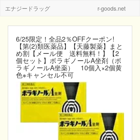
エナジードラッグ
r-goods.net
6/25限定！全品2％OFFクーポン!
【第(2)類医薬品】【天藤製薬】まと
め割【メール便 送料無料！】【2
個セット】ボラギノールA坐剤（ボ
ラギノールA坐薬） 10個入×2個黄
色※キャンセル不可