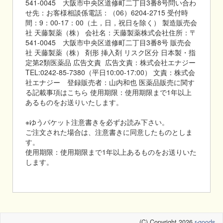
541-0045 大阪市中央区道修町二丁目3番8号問い合わ
せ先：お客様相談係電話：（06）6204-2715 受付時
間：9：00-17：00（土，日，祝日を除く） 製造販売会
社 天藤製薬（株） 会社名：天藤製薬株式会社住所：〒
541-0045 大阪市中央区道修町二丁目3番8号 販売会
社 天藤製薬（株） 剤形 挿入剤 リスク区分 日本製・指
定第2類医薬品 広告文責 広告文責：株式会社エナジー
TEL:0242-85-7380（平日10:00-17:00） 文責：株式会
社エナジー 登録販売者：山内和也 医薬品販売に関す
る記載事項はこちら 使用期限：使用期限まで1年以上
あるものをお送りいたします。
※ゆうパケット注意書きを必ずお読み下さい。
ご注文された場合は、注意書きに同意したものとしま
す。
使用期限：使用期限まで1年以上あるものをお送りいた
します。
(C) Copyright 2026
r-goods