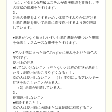
もに，ビタミンE酢酸エステルが血液循環を改善し，痔
の症状の緩和をたすけます。
2．
効果の発現をよくするため，体温ですみやかに溶ける
油脂性基剤を用いて患部に直接作用するよう製剤設計
しています。
●刺激が少なく挿入しやすい油脂性基剤が傷ついた患部
を保護し，スムーズな排便をたすけます。
●アルミ箔に入った白色?わずかに黄みをおびた白色の
坐剤です。
使用上の注意
■してはいけないこと（守らないと現在の症状が悪化し
たり，副作用が起こりやすくなる） 1．
次の人は使用しないこと （1）本剤によるアレルギー
症状を起こしたことがある人。
（2）患部が化膿している人。
2．
長期連用しないこと
■相談すること 1．
次の人は使用前に医師または薬剤師に相談すること