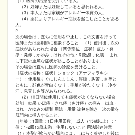
（1）医師の治療を受けている人。
（2）妊婦または妊娠していると思われる人。
（3）本人または家族がアレルギー体質の人。
（4）薬によりアレルギー症状を起こしたことがある
人。
2．
次の場合は，直ちに使用を中止し，この文書を持って
医師または薬剤師に相談すること （1）使用後，次の
症状があらわれた場合 ［関係部位：症状］皮ふ：発
疹・発赤，かゆみ，はれその他：刺激感，化膿 まれ
に下記の重篤な症状が起こることがあります。
その場合は直ちに医師の診療を受けること。
［症状の名称：症状］ショック（アナフィラキシ
ー）：使用後すぐにじんましん，浮腫，胸苦しさ等と
ともに，顔色が青白くなり，手足が冷たくなり，冷や
汗，息苦しさ等があらわれる。
（2）10日間位使用しても症状がよくならない場合
効能・効果 いぼ痔・きれ痔（さけ痔）の痛み・出血・
はれ・かゆみの緩和 用法・用量 被包を除き，次の量を
肛門内に挿入すること。
［年齢：1回量：1日使用回数］ 成人（15歳以上）：1
個：1-2回15歳未満：使用しないこと 用法関連注意
（1）本剤が軟らかい場合には，しばらく冷やした後に