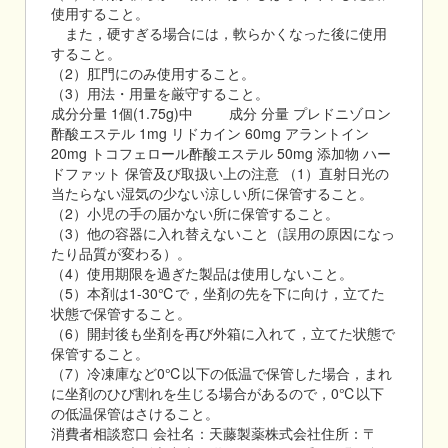
使用すること。
また，硬すぎる場合には，軟らかくなった後に使用
すること。
（2）肛門にのみ使用すること。
（3）用法・用量を厳守すること。
成分分量 1個(1.75g)中 成分 分量 プレドニゾロン
酢酸エステル 1mg リドカイン 60mg アラントイン
20mg トコフェロール酢酸エステル 50mg 添加物 ハー
ドファット 保管及び取扱い上の注意 （1）直射日光の
当たらない湿気の少ない涼しい所に保管すること。
（2）小児の手の届かない所に保管すること。
（3）他の容器に入れ替えないこと（誤用の原因になっ
たり品質が変わる）。
（4）使用期限を過ぎた製品は使用しないこと。
（5）本剤は1-30℃で，坐剤の先を下に向け，立てた
状態で保管すること。
（6）開封後も坐剤を再び外箱に入れて，立てた状態で
保管すること。
（7）冷凍庫など0℃以下の低温で保管した場合，まれ
に坐剤のひび割れを生じる場合があるので，0℃以下
の低温保管はさけること。
消費者相談窓口 会社名：天藤製薬株式会社住所：〒