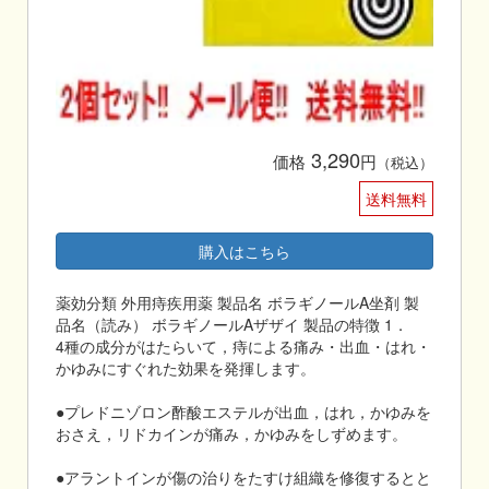
3,290
価格
円
（税込）
送料無料
購入はこちら
薬効分類 外用痔疾用薬 製品名 ボラギノールA坐剤 製
品名（読み） ボラギノールAザザイ 製品の特徴 1．
4種の成分がはたらいて，痔による痛み・出血・はれ・
かゆみにすぐれた効果を発揮します。
●プレドニゾロン酢酸エステルが出血，はれ，かゆみを
おさえ，リドカインが痛み，かゆみをしずめます。
●アラントインが傷の治りをたすけ組織を修復するとと