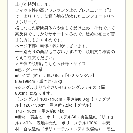
上げた特別モデル。
フィット性の高いワンランク上のブレスエアー（R）
で、よりリッチな寝心地を追求したコンフォートリッ
チシリーズ。
横になった瞬間身体をやさしく受け止め、それでいて
高反発でしっかりサポートするので、硬めの布団が苦
手な方にもおすすめです。
ページ下部に画像の説明がございます。
一部別売りの商品もございますので、説明文ご確認の
うえご注文ください。
＞画像の説明はこちら＜仕様・サイズ
■色：グレー系
■サイズ（約）：厚さ6cm【セミシングル】
80×196cm・重さ約4.8kg
※シングルよりも小さいセミシングルサイズ（幅
80cm）になります。
【シングル】100×196cm・重さ約6.0kg【セミダブ
ル】120×196cm・重さ約7.2kg【ダブル】
140×196cm・重さ約8.4kg
■素材：表生地…ポリエステル60・再生繊維（リヨセ
ル）40％ 表地中わた…ポリエステル100％ 中素
材…合成繊維（ポリエーテルエステル系繊維） 裏生