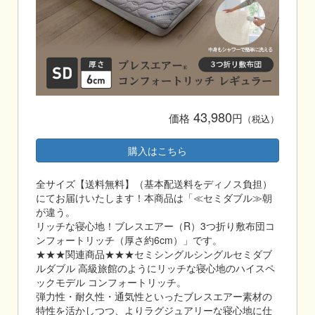
43,980
価格
円
（税込）
購入はこちら
全サイズ【送料無料】（基本配送料をディノス負担）
にてお届けいたします！本商品は「≪セミダブル≫朝
が違う。
リッチな寝心地！ブレスエアー（R）3つ折り敷布団コ
ンフォートリッチ（厚さ約6cm）」です。
★★★関連商品★★★セミシングルシングルセミダブ
ルダブル 高級旅館のようにリッチな寝心地のハイスペ
ックモデル コンフォートリッチ。
弾力性・耐久性・通気性といったブレスエアー素材の
特性を活かしつつ、よりラグジュアリーな寝心地に仕