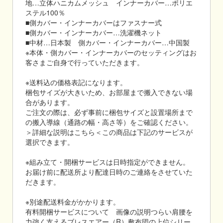
地…立体ハニカムメッシュ インナーカバー…ポリエ
ステル100％
■側カバー・インナーカバーはファスナー式
■側カバー・インナーカバー…洗濯機ネット
■中材…日本製 側カバー・インナーカバー…中国製
※本体・側カバー・インナーカバーのセッティングはお
客さまご自身で行っていただきます。
※送料込の価格表記になります。
梱包サイズが大きいため、お部屋まで搬入できない場
合があります。
ご注文の際は、必ず事前に梱包サイズと設置場所まで
の搬入導線（通路の幅・高さ等）をご確認ください。
＞詳細な説明はこちら＜この商品は下記のサービスが
選択できます。
※組み立て・開梱サービスは日時指定ができません。
お届け前に配送所より配達日時のご連絡をさせていた
だきます。
※別途配送料金がかかります。
有料開梱サービスについて 画像の説明つらい肩腰を
力強く支えるブレスエアー（R）敷布団の上位シリー