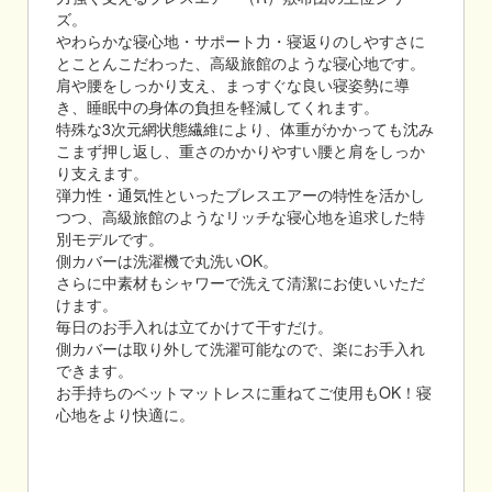
ズ。
やわらかな寝心地・サポート力・寝返りのしやすさに
とことんこだわった、高級旅館のような寝心地です。
肩や腰をしっかり支え、まっすぐな良い寝姿勢に導
き、睡眠中の身体の負担を軽減してくれます。
特殊な3次元網状態繊維により、体重がかかっても沈み
こまず押し返し、重さのかかりやすい腰と肩をしっか
り支えます。
弾力性・通気性といったブレスエアーの特性を活かし
つつ、高級旅館のようなリッチな寝心地を追求した特
別モデルです。
側カバーは洗濯機で丸洗いOK。
さらに中素材もシャワーで洗えて清潔にお使いいただ
けます。
毎日のお手入れは立てかけて干すだけ。
側カバーは取り外して洗濯可能なので、楽にお手入れ
できます。
お手持ちのベットマットレスに重ねてご使用もOK！寝
心地をより快適に。