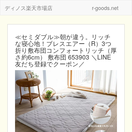
ディノス楽天市場店
r-goods.net
≪セミダブル≫朝が違う。リッチ
な寝心地！ブレスエアー（R）3つ
折り敷布団コンフォートリッチ（厚
さ約6cm） 敷布団 653903 ＼LINE
友だち登録でクーポン／