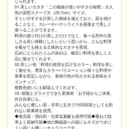
じられます。
01.美しいカタチ「この曲線が使いやすさの秘密」大人
気の深型スクープ大（25.7cm）サイズ。
すくいやすさを計算した曲線を備えており、器を傾け
ることなく、カレーやハヤシライスを最後まで美しく
食べることができます。
料理の盛り付けの美しさだけでなく、食べる所作の美
しさも良い体験にしたいという思いから、どんな料理
を載せても映える立体的なカタチを実現。
広めにとられたリムの余白は、幅広い料理を美しく上
品に魅せてくれます。
02.美しい色「料理の表現を広げるカラー」料理を美し
く魅せる、豊富なカラーバリエーション様々な料理や
食事を想定しながら、食材の色が生かされる色味をラ
インナップ。
複数色使いにも馴染んでくれます。
03. 樹脂とガラスでできた新素材「お子様からご来客、
自分自身にも。
みんなに優しい器」非常に丈夫で1000回落としても割
れない新素材を使用。
◆食洗器・漂白剤・次亜塩素酸も使用可能◆重ねて効
率よく収納可能◆他の陶磁器への器にもキズがつきに
くい器にも優しいカトラリーです。