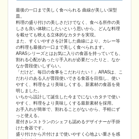
最後の一口まで美しく食べられる 曲線が美しい深型
皿。
料理の盛り付けの美しさだけでなく、食べる所作の美
しさも良い体験にしたいという思いから、どんな料理
を載せても映える立体的なカタチを実現。
また、すくいやすさを計算した曲線により、カレー等
の料理も最後の一口まで美しく食べられます。
ARASシリーズとはお気に入りの食器を持っていても、
割れる心配があったり手入れが必要だったりと、なか
なか普段使いしずらい。
「だけど、毎日の食事をこだわりたい！」ARASは、こ
だわりのある人が普段使いできる食器を目指し、使い
やすく、料理をより美味しくする、新素材の食器を発
明しました。
いちから設計して誕生した今までにないカタチで使い
やすく、料理をより美味しくする最新素材を採用。
お手入れが簡単で、割れることがないから、手軽にず
っと使える。
星付きレストランのシェフも認めるデザイナーが手掛
けた食器です。
盛り付けから片付けまで使いやすく心地よい重さを感