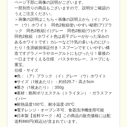
ページ下部に画像の説明がございます。
一部別売りの商品もございますので、説明分ご確認の
うえご注文ください。
＞画像の説明はこちら＜画像の説明上から（イ）グレ
ー （ウ）ホワイト 同色2枚組使いやすい秘密(ア)ブラ
ック 同色2枚組(イ)グレー 同色2枚組(ウ)ホワイト
同色2枚組 （ホワイト色は若干グレーがかった深みの
あるホワイトです）カレーなど汁気の多いものにぴっ
たり！生涯破損保証付き！スプーンですくいやすい構
造ですグラノーラやヨーグルトにもぴったり！最後の
一口まですくえる仕様 パスタやカレー、スープにも
重宝。
仕様・サイズ
■色：（ア）ブラック （イ）グレー （ウ）ホワイト
■サイズ（1枚あたり）：約径25.7・高さ5cm
■重さ（1枚あたり）：350g
■素材：飽和ポリエステル（トライタン）・ガラスファ
イバー
■耐熱温度100℃、耐冷温度-20℃
■電子レンジ・オーブン不可、食器洗浄機使用可能
■日本製【送料マーク：A】この商品の販売価格には配
送料880円(税込)が含まれています。