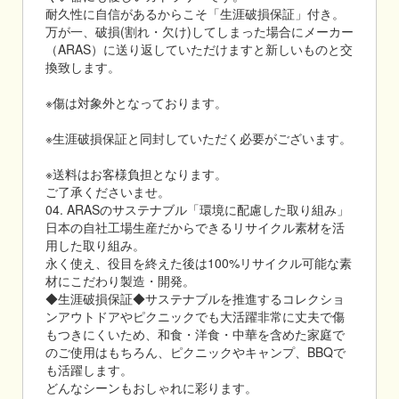
耐久性に自信があるからこそ「生涯破損保証」付き。
万が一、破損(割れ・欠け)してしまった場合にメーカー
（ARAS）に送り返していただけますと新しいものと交
換致します。
※傷は対象外となっております。
※生涯破損保証と同封していただく必要がございます。
※送料はお客様負担となります。
ご了承くださいませ。
04. ARASのサステナブル「環境に配慮した取り組み」
日本の自社工場生産だからできるリサイクル素材を活
用した取り組み。
永く使え、役目を終えた後は100%リサイクル可能な素
材にこだわり製造・開発。
◆生涯破損保証◆サステナブルを推進するコレクショ
ンアウトドアやピクニックでも大活躍非常に丈夫で傷
もつきにくいため、和食・洋食・中華を含めた家庭で
のご使用はもちろん、ピクニックやキャンプ、BBQで
も活躍します。
どんなシーンもおしゃれに彩ります。