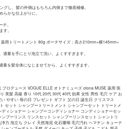
ーティングし、髪の外側はもちろん内側まで徹底補修。
めらかな仕上がりに。
ーチ。
ます。
/ 薬用トリートメント 80g ポーチサイズ：高さ210mm×横145mm×
から、適量を手にとり泡立て洗い、よくすすぎます。
り、適量を髪全体になじませてから、よくすすぎます。
デュース VOGUE ELLE オトナミューズ otona MUSE 薬用 医
髪 高級 香り 10代 20代 30代 40代 効果 女性 男性 毛穴 ケア お
安い やすい 母の日 プレゼント ギフト 父の日 誕生日 クリスマス
トリートメント セット シャンプートリートメント シャンプーセット トリートメ
ンディショナー シャンプーコンディショナー コンディショナーセッ
ャンプーリンス リンスセット シャンプーリンスセット シャントリ
洗浄力 泡立ち クレイ 天然海泥 化石珊瑚 毛穴汚れ ヘマチン キューテ
 シャンプーボトル 天然 ダメージ キッズ 子供 子ども こども 親子