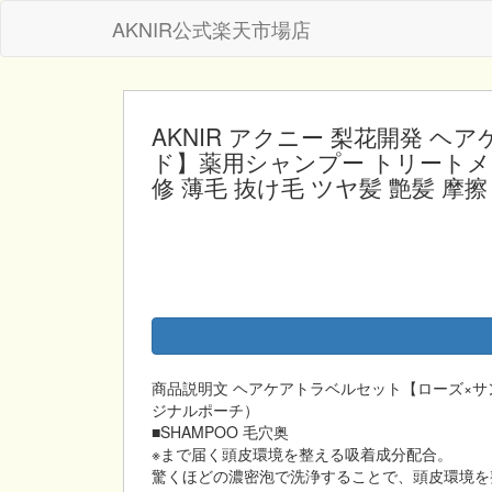
AKNIR公式楽天市場店
AKNIR アクニー 梨花開発 
ド】薬用シャンプー トリートメン
修 薄毛 抜け毛 ツヤ髪 艶髪 摩
商品説明文 ヘアケアトラベルセット【ローズ×サン
ジナルポーチ）
■SHAMPOO 毛穴奥
※まで届く頭皮環境を整える吸着成分配合。
驚くほどの濃密泡で洗浄することで、頭皮環境を