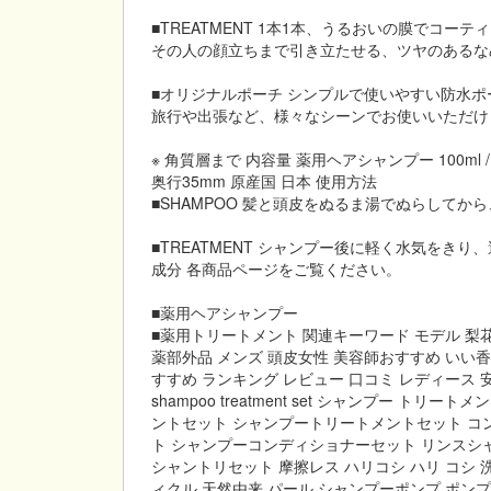
■TREATMENT 1本1本、うるおいの膜でコ
その人の顔立ちまで引き立たせる、ツヤのあるな
■オリジナルポーチ シンプルで使いやすい防水ポ
旅行や出張など、様々なシーンでお使いいただけ
※ 角質層まで 内容量 薬用ヘアシャンプー 100ml 
奥行35mm 原産国 日本 使用方法
■SHAMPOO 髪と頭皮をぬるま湯でぬらして
■TREATMENT シャンプー後に軽く水気をき
成分 各商品ページをご覧ください。
■薬用ヘアシャンプー
■薬用トリートメント 関連キーワード モデル 梨花 プロ
薬部外品 メンズ 頭皮女性 美容師おすすめ いい香り 美
すすめ ランキング レビュー 口コミ レディース 
shampoo treatment set シャンプー 
ントセット シャンプートリートメントセット コ
ト シャンプーコンディショナーセット リンスシ
シャントリセット 摩擦レス ハリコシ ハリ コシ 
ィクル 天然由来 パール シャンプーポンプ ポンプ