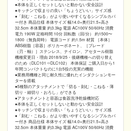
●本体を正しくセットしないと動かない安全設計
●キッチンで収まりの良い「ちょうどいい」サイズ感
●「刻む・こねる」がより使いやすくなるシンプルカバ
ー付き 商品仕様 本体サイズ 幅14.0×奥行21.5×高さ
32.5cm 本体重量 約3.3kg 電源 AC100V 50/60Hz 消費
電力 190W 定格時間 10分 回転数（回/分） 約1500〜
1800（無負荷時） 電源コード 約1.5m 材質 ［本体］
ABS樹脂［容器］ポリカーボネート、［ブレード
（刃・軸）］ステンレス、ナイロン、アセタール樹脂
機種変更日・理由 2018/9/25・後継機種への切り替え
のため（DLC101⇒DLC102） 本体保証 ご購入日から1
年間コンパクトなのに1台5役の充実の機能
●業務用機種と同じ耐久性に優れたインダクションモー
ターを搭載
●5種類のアタッチメントで「切る・刻む・こねる・薄
切り・細切り・おろし」ができる
●アタッチメントと容器は食器洗浄乾燥機対応
●本体を正しくセットしないと動かない安全設計
●キッチンで収まりの良い「ちょうどいい」サイズ感
●「刻む・こねる」がより使いやすくなるシンプルカバ
ー付き 商品仕様 本体サイズ 幅14.0×奥行21.5×高さ
32.5cm 本体重量 約3.3kg 電源 AC100V 50/60Hz 消費