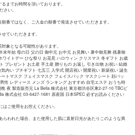
するまでお時間を頂いております。
ださい。
注順番ではなく、ご入金の順番で発送させていただきます。
させていただきます。
罰対象となる可能性があります。
末年始 母の日 父の日 御中元 お中元 お見舞い 暑中御見舞 残暑御
 ホワイトデー ひな祭り お花見 ハロウィン クリスマス 冬ギフト お歳
フト プレゼント お土産 手土産 贈りもの お返し 引き出物 お祝い 結婚
快気内い プチギフト 七五三 入学式 開店祝い 開業祝い 新築祝い 誕生
 シートマスク フェイスマスク フェイスパック マスクシート 顔パッ
性 男性 レディース メンズ ランキング おすすめ 自宅エステ おうち時
晩 夜 製造販売元 La Bella 株式会社 東京都渋谷区東2-27-10 TBCビ
Bella 株式会社 03-6427-1681 原産国 日本SPEC 必ずお読みください
合にはご使用をお控えください。
があらわれた場合、また使用した肌に直射日光があたりこのような異