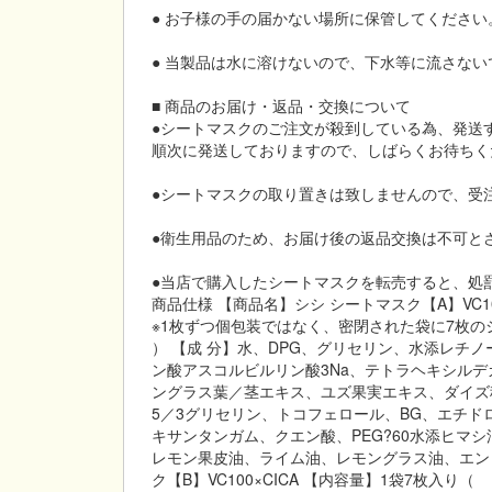
● お子様の手の届かない場所に保管してください
● 当製品は水に溶けないので、下水等に流さない
■ 商品のお届け・返品・交換について
●シートマスクのご注文が殺到している為、発送
順次に発送しておりますので、しばらくお待ちく
●シートマスクの取り置きは致しませんので、受
●衛生用品のため、お届け後の返品交換は不可と
●当店で購入したシートマスクを転売すると、処
商品仕様 【商品名】シシ シートマスク【A】VC10
※1枚ずつ個包装ではなく、密閉された袋に7枚
） 【成 分】水、DPG、グリセリン、水添レチ
ン酸アスコルビルリン酸3Na、テトラヘキシルデ
ングラス葉／茎エキス、ユズ果実エキス、ダイズ種
5／3グリセリン、トコフェロール、BG、エチ
キサンタンガム、クエン酸、PEG?60水添ヒマ
レモン果皮油、ライム油、レモングラス油、エン
ク【B】VC100×CICA 【内容量】1袋7枚入り（