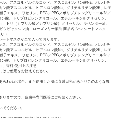
ノール、アスコルビルグルコシド、アスコルビルリン酸Na、パルミチ
カン酸アスコルビル、ヒアルロン酸Na、グリチルリチン酸2K、レモ
子エキス、ワセリン、PEG／PPG／ポリブチレングリコール?8／
ドロン酸、トリプロピレングリコール、エチルヘキシルグリセリン、
シ油、トリ（カプリル酸／カプリン酸）グリセリル、ラベンダー油、
ツビャクシン油、ローズマリー葉油 商品名 シシ シートマスク
入り（
のシートマスクが全て入っております。
エキス、アスコルビルグルコシド、アスコルビルリン酸Na、パルミチ
カン酸アスコルビル、ヒアルロン酸Na、グリチルリチン酸2K、レモ
子エキス、ワセリン、PEG／PPG／ポリブチレングリコール?8／
ドロン酸、トリプロピレングリコール、エチルヘキシルグリセリン、
油、香料 使用上の注意
合にはご使用をお控えください。
があらわれた場合、また使用した肌に直射日光があたりこのような異
がありますので、皮膚科専門医等にご相談ください。
いでください。