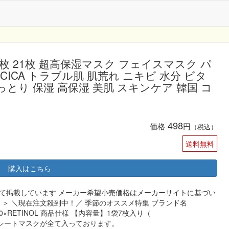
 28枚 21枚 超高保湿マスク フェイスマスク パ
OL CICA トラブル肌 肌荒れ ニキビ 水分 ビタ
っとり 保湿 高保湿 美肌 スキンケア 韓国 コ
498
価格
円
（税込）
送料無料
購入はこちら
て掲載しています メーカー希望小売価格はメーカーサイトに基づい
項 ＞ ＼現在注文殺到中！／ 季節のオススメ特集 ブランド名
00×RETINOL 商品仕様 【内容量】1袋7枚入り（
のシートマスクが全て入っております。