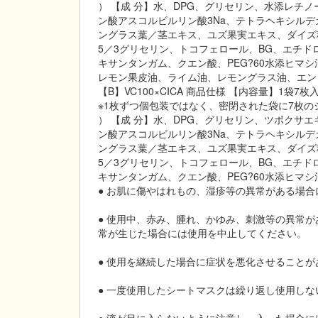
） 【成 分】水、DPG、グリセリン、水添レチ
ン酸アスコルビルリン酸3Na、テトラヘキシルデ
ングラス葉／茎エキス、ユズ果実エキス、ダイズ種
5／3グリセリン、トコフェロール、BG、エチ
キサンタンガム、クエン酸、PEG?60水添ヒマ
レモン果皮油、ライム油、レモングラス油、エンピ
【B】VC100×CICA 商品仕様 【内容量】1袋7枚
※1枚ずつ個包装ではなく、密閉された袋に7枚
） 【成 分】水、DPG、グリセリン、ツボクサ
ン酸アスコルビルリン酸3Na、テトラヘキシルデ
ングラス葉／茎エキス、ユズ果実エキス、ダイズ種
5／3グリセリン、トコフェロール、BG、エチ
キサンタンガム、クエン酸、PEG?60水添ヒマシ
● お肌に傷やはれもの、湿疹等の異常がある場
● 使用中、赤み、腫れ、かゆみ、刺激等の異常
常が生じた場合には使用を中止してください。
● 使用を継続した場合に症状を悪化させること
● 一度使用したシートマスクは繰り返し使用しな