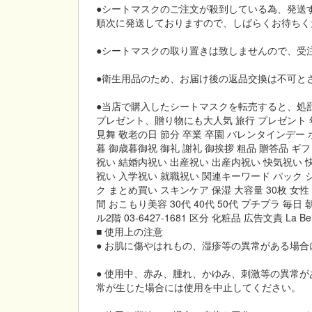
●シートマスクのご注文が殺到している為、発送
順次に発送しておりますので、しばらくお待ちく
●シートマスクの取り置きは致しませんので、受
●衛生用品のため、お届け後の返品交換は不可と
●当店で購入したシートマスクを転売すると、処
プレゼント、贈り物にも大人気 旅行 プレゼント 年
見舞 敬老の日 節分 卒業 卒園 バレンタインデー
暮 御歳暮御祝 御礼 謝礼 御挨拶 粗品 贈答品 ギ
祝い 結婚内祝い 出産祝い 出産内祝い 快気祝い 
祝い 入学祝い 就職祝い 関連キーワード パック
ク まとめ買い スキンケア 保湿 大容量 30枚 女
間 おこもり美容 30代 40代 50代 プチプラ 毎日 朝
ル2階 03-6427-1681 区分 化粧品 広告文責 La 
■ 使用上の注意
● お肌に傷やはれもの、湿疹等の異常がある場
● 使用中、赤み、腫れ、かゆみ、刺激等の異常
常が生じた場合には使用を中止してください。