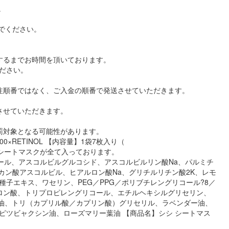
。
でください。
するまでお時間を頂いております。
ださい。
注順番ではなく、ご入金の順番で発送させていただきます。
させていただきます。
罰対象となる可能性があります。
0×RETINOL 【内容量】1袋7枚入り（
のシートマスクが全て入っております。
ノール、アスコルビルグルコシド、アスコルビルリン酸Na、パルミチ
カン酸アスコルビル、ヒアルロン酸Na、グリチルリチン酸2K、レモ
子エキス、ワセリン、PEG／PPG／ポリブチレングリコール?8／
ドロン酸、トリプロピレングリコール、エチルヘキシルグリセリン、
シ油、トリ（カプリル酸／カプリン酸）グリセリル、ラベンダー油、
ピツビャクシン油、ローズマリー葉油 【商品名】シシ シートマス