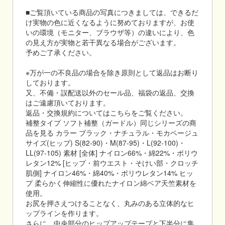
■ご覧頂いている商品の写真につきましては、できるだ
け実物の色に近くなるように努めておりますが、お使
いの環境（モニター、ブラウザ等）の違いにより、色
の見え方が実物と若干異なる場合がございます。
予めご了承ください。
※万が一の不良品の場合を除き原則として返品はお断り
しております。
又、不備・誤配送以外のセール品、福袋の返品、交換
はご遠慮頂いております。
返品・交換規約についてはこちらをご覧ください。
補整タイプ ソフト補整（ガードル）同じシリーズの商
品を見る カラー ブラック・ナチュラル・モカベージュ
サイズ(ヒップ) S(82-90)・M(87-95)・L(92-100)・
LL(97-105) 素材 [全体] ナイロン66%・綿22%・ポリウ
レタン12% [ヒップ・前ウエスト・そけい部・クロッチ
肌側] ナイロン46%・綿40%・ポリウレタン14% ヒッ
プ 柔らかく伸縮性に優れたナイロン綿ベア天竺素材を
使用。
お尻を押さえつけることなく、丸みのある立体的なヒ
ップラインを作ります。
さらに、中央部分のヒップアップテープと下半分に集