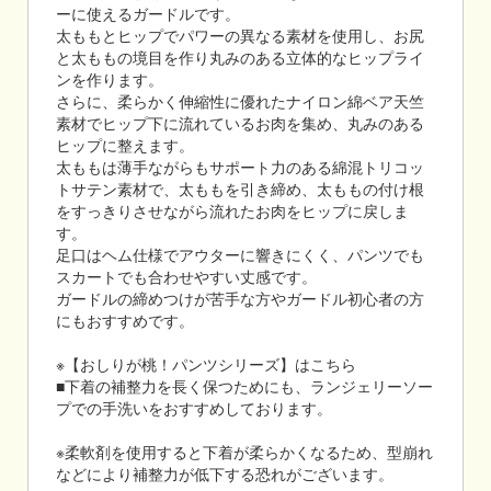
ーに使えるガードルです。
太ももとヒップでパワーの異なる素材を使用し、お尻
と太ももの境目を作り丸みのある立体的なヒップライ
ンを作ります。
さらに、柔らかく伸縮性に優れたナイロン綿ベア天竺
素材でヒップ下に流れているお肉を集め、丸みのある
ヒップに整えます。
太ももは薄手ながらもサポート力のある綿混トリコッ
トサテン素材で、太ももを引き締め、太ももの付け根
をすっきりさせながら流れたお肉をヒップに戻しま
す。
足口はヘム仕様でアウターに響きにくく、パンツでも
スカートでも合わせやすい丈感です。
ガードルの締めつけが苦手な方やガードル初心者の方
にもおすすめです。
※【おしりが桃！パンツシリーズ】はこちら
■下着の補整力を長く保つためにも、ランジェリーソー
プでの手洗いをおすすめしております。
※柔軟剤を使用すると下着が柔らかくなるため、型崩れ
などにより補整力が低下する恐れがございます。