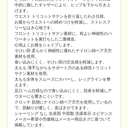
中的に施したギャザーにより、ヒップを下から引き上
げます。
ウエスト トリコットサテンを折り返したわさ仕様。
お腹からウエストへの締めつけを軽減し、ストレスフ
リーなはき心地です。
フロント トリコットサテン素材に、程よい伸縮性のパ
ワーネットを裏打ちした二重構造。
心地よくお腹をシェイプします。
そけい部 柔らかく伸縮性に優れたナイロン綿ベア天竺
素材を使用。
食い込みにくく、そけい部の圧迫感を軽減します。
太もも 薄手ながらもサポート力のある綿混トリコット
サテン素材を使用。
太もも全体をスムーズにカバーし、レッグラインを整
えます。
足口 ヘム仕様なので食い込みにくく、段差を軽減しア
ウターにも響きにくいです。
クロッチ 肌側にナイロン綿ベア天竺を使用しているの
で、肌触りが優しく、直ばきができます。
シャーリング なし 生産国 中国製 洗濯表示 エビデンス
メーカー希望小売価格はメーカー商品タグに基づいて
掲載しています。