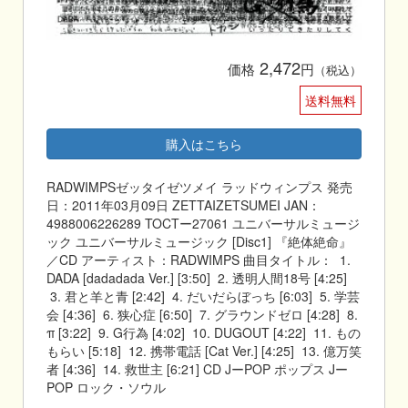
2,472
価格
円
（税込）
送料無料
購入はこちら
RADWIMPSゼッタイゼツメイ ラッドウィンプス 発売
日：2011年03月09日 ZETTAIZETSUMEI JAN：
4988006226289 TOCTー27061 ユニバーサルミュージ
ック ユニバーサルミュージック [Disc1] 『絶体絶命』
／CD アーティスト：RADWIMPS 曲目タイトル： 1.
DADA [dadadada Ver.] [3:50] 2. 透明人間18号 [4:25]
3. 君と羊と青 [2:42] 4. だいだらぼっち [6:03] 5. 学芸
会 [4:36] 6. 狭心症 [6:50] 7. グラウンドゼロ [4:28] 8.
π [3:22] 9. G行為 [4:02] 10. DUGOUT [4:22] 11. もの
もらい [5:18] 12. 携帯電話 [Cat Ver.] [4:25] 13. 億万笑
者 [4:36] 14. 救世主 [6:21] CD JーPOP ポップス Jー
POP ロック・ソウル