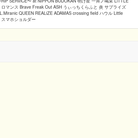
〜RiP SERViCE〜 at NIPPON BUDOKAN 明け星 一斉ノ喝采 LiTTLE
 ロストロマンス Brave Freak Out ASH うぃっちくらふと 炎 サプライズ
E L.Miranic QUEEN REALiZE ADAMAS crossing field ハウル Little
イ付 スマホショルダー