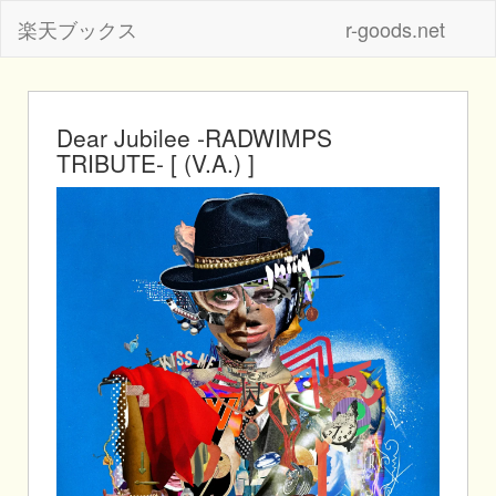
楽天ブックス
r-goods.net
Dear Jubilee -RADWIMPS
TRIBUTE- [ (V.A.) ]