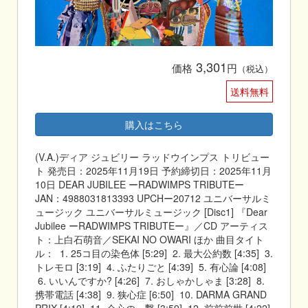
3,301
価格
円
（税込）
送料無料
購入はこちら
(V.A.)ディア ジュビリー ラッドウインプス トリビュー
ト 発売日：2025年11月19日 予約締切日：2025年11月
10日 DEAR JUBILEE ーRADWIMPS TRIBUTEー
JAN：4988031813393 UPCHー20712 ユニバーサルミ
ュージック ユニバーサルミュージック [Disc1] 『Dear
Jubilee ーRADWIMPS TRIBUTEー』／CD アーティス
ト：上白石萌音／SEKAI NO OWARI ほか 曲目タイト
ル： 1. 25コ目の染色体 [5:29] 2. 最大公約数 [4:35] 3.
トレモロ [3:19] 4. ふたりごと [4:39] 5. 有心論 [4:08]
6. いいんですか? [4:26] 7. おしゃかしゃま [3:28] 8.
携帯電話 [4:38] 9. 狭心症 [6:50] 10. DARMA GRAND