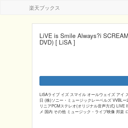
楽天ブックス
LiVE is Smile Always?i S
DVD) [ LiSA ]
LiSAライブ イズ スマイル オールウェイズ アイ 
日 (株)ソニー・ミュージックレーベルズ VVBLー222 
リニアPCMステレオ(オリジナル音声方式) LIVE IS SM
メ 国内 その他 ミュージック・ライブ映像 邦楽