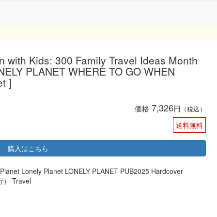
 with Kids: 300 Family Travel Ideas Month
u LONELY PLANET WHERE TO GO WHEN
t ]
7,326
価格
円
（税込）
送料無料
購入はこちら
anet Lonely Planet LONELY PLANET PUB2025 Hardcover
行） Travel