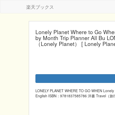
楽天ブックス
Lonely Planet Where to Go When
by Month Trip Planner All B
（Lonely Planet） [ Lonely Plane
LONELY PLANET WHERE TO GO WHEN Lonely Pl
English ISBN：9781837585786 洋書 Travel（旅