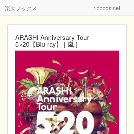
楽天ブックス
r-goods.net
ARASHI Anniversary Tour
5×20【Blu-ray】 [ 嵐 ]